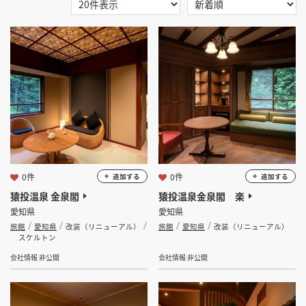
選択する
地域
掲載希望のデザイン
設計・施工会社様へ
愛知県
店舗開業・改装を
ご検討中の方へ
選択する
業種
旅館
選択する
設計・施工範囲
0件
0件
追加する
追加する
選択する
設計施工会社
猿投温泉 金泉閣
猿投温泉金泉閣 楽
愛知県
愛知県
旅館
愛知県
改装（リニューアル）
旅館
愛知県
改装（リニューアル）
金額
スケルトン
会社情報 非公開
会社情報 非公開
会員ログインすると検索できます。
坪数