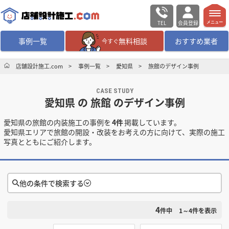
TEL
会員登録
メニュー
事例一覧
無料相談
おすすめ業者
今すぐ
無料相談
ログイン／会員登録
店舗設計施工.com
事例一覧
愛知県
旅館のデザイン事例
CASE STUDY
デザイン設計・施工
業者を探す
愛知県 の 旅館 のデザイン事例
愛知県の旅館の内装施工の事例を
4件
掲載しています。
店舗・商業施設の
施工事例を探す
愛知県エリアで旅館の開設・改装をお考えの方に向けて、実際の施工
写真とともにご紹介します。
マッチング案件一覧
店舗設計施工.comとは
他の条件で検索する
4
検索条件をクリア
内装の費用相場
シミュレーター
件中
1～4
件を表示