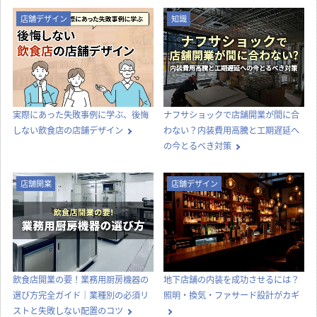
店舗デザイン
知識
実際にあった失敗事例に学ぶ、後悔
ナフサショックで店舗開業が間に合
しない飲食店の店舗デザイン
わない？内装費用高騰と工期遅延へ
の今とるべき対策
店舗開業
店舗デザイン
飲食店開業の要！業務用厨房機器の
地下店舗の内装を成功させるには？
選び方完全ガイド｜業種別の必須リ
照明・換気・ファサード設計がカギ
ストと失敗しない配置のコツ