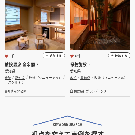
坪 ～
坪
フリーワード
0件
0件
追加する
追加する
猿投温泉 金泉閣
保養施設
検索する
愛知県
愛知県
旅館
愛知県
改装（リニューアル）
旅館
愛知県
改装（リニューアル）
スケルトン
会社情報 非公開
株式会社ブランディング
KEYWORD SEARCH
視点を変えて事例を探す