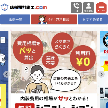
TEL
会員登録
メニュー
事例一覧
無料相談
おすすめ業者
今すぐ
無料相談
ログイン／会員登録
デザイン設計・施工
業者を探す
店舗・商業施設の
施工事例を探す
マッチング案件一覧
店舗設計施工.comとは
内装の費用相場
シミュレーター