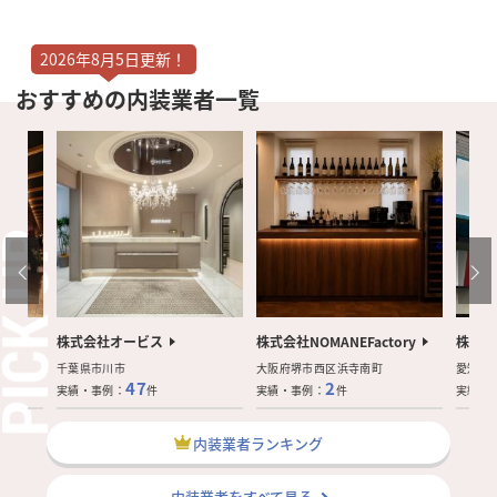
2026年8月5日更新！
おすすめの内装業者一覧
株式会社オービス
株式会社NOMANEFactory
株式会
千葉県市川市
大阪府堺市西区浜寺南町
愛知県
47
2
実績・事例：
件
実績・事例：
件
実績・
内装業者ランキング
内装業者をすべて見る