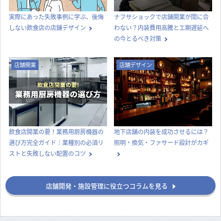
実際にあった失敗事例に学ぶ、後悔
ナフサショックで店舗開業が間に合
しない飲食店の店舗デザイン
わない？内装費用高騰と工期遅延へ
の今とるべき対策
店舗開業
店舗デザイン
飲食店開業の要！業務用厨房機器の
地下店舗の内装を成功させるには？
選び方完全ガイド｜業種別の必須リ
照明・換気・ファサード設計がカギ
ストと失敗しない配置のコツ
店舗開発・施設管理に役立つコラムを見る