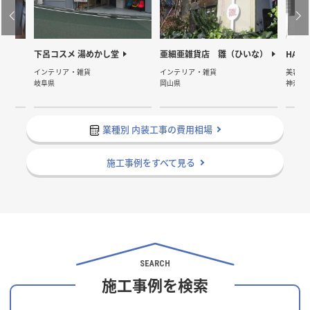
ン
下呂コスメ 湯めかし堂
亜細亜雑貨店 雛（ひいな）
HAIR
インテリア・雑貨
インテリア・雑貨
美容院
岐阜県
岡山県
神奈川
業種別 内装工事の費用相場
施工事例をすべて見る
SEARCH
施工事例を検索