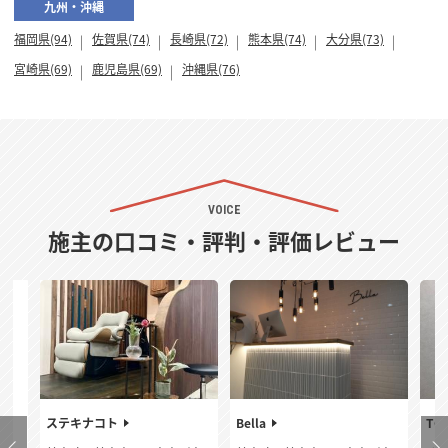
九州・沖縄
福岡県(94)
佐賀県(74)
長崎県(72)
熊本県(74)
大分県(73)
宮崎県(69)
鹿児島県(69)
沖縄県(76)
VOICE
施主の口コミ・評判・評価レビュー
ステキナコト
Bella
TO