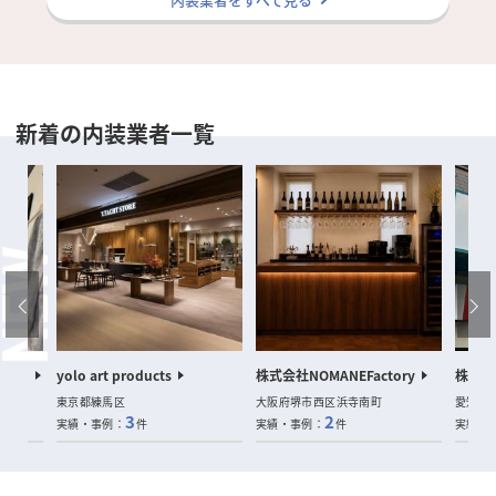
新着の内装業者一覧
sign
yolo art products
株式会社NOMANEFactory
株式会
東京都練馬区
大阪府堺市西区浜寺南町
愛知県
3
2
実績・事例：
件
実績・事例：
件
実績・