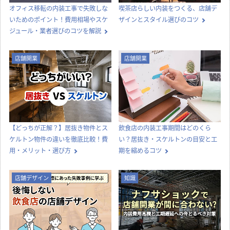
オフィス移転の内装工事で失敗しな
喫茶店らしい内装をつくる、店舗デ
いためのポイント！費用相場やスケ
ザインとスタイル選びのコツ
ジュール・業者選びのコツを解説
店舗開業
店舗開業
【どっちが正解？】居抜き物件とス
飲食店の内装工事期間はどのくら
ケルトン物件の違いを徹底比較！費
い？居抜き・スケルトンの目安と工
用・メリット・選び方
期を縮めるコツ
店舗デザイン
知識