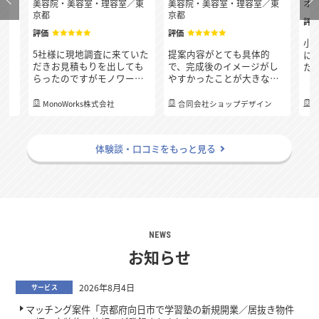
府
美容院・美容室・理容室
／
東
美容院・美容室・理容室
／
東
オ
京都
京都
評
評価
評価
決
小
5社様に現地調査に来ていた
提案内容がとても具体的
連
に
だきお見積もりを出しても
で、完成後のイメージがし
質
た
らったのですがモノワーク
やすかったことが大きな決
応
れ
スさんが一番最後の下見に
め手となりました。こちら
り
の
も関わらず、どこの業者様
の要望にも柔軟に対応して
、
て
MonoWorks株式会社
合同会社ショップデザイン
よりも一番早く細かくお見
くださる姿勢が感じられ、
す
積もりを出して頂き、連絡
「安心してお任せできる会
る
のレスポンスも早く、分か
社だ」と思えたため、今回
体験談・口コミをもっと見る
らないことも丁寧に教えて
お願いすることにしまし
いただき担当の方の人柄の
た。
良さも決め手となりまし
た！
NEWS
お知らせ
2026年8月4日
サービス
マッチング案件「京都府向日市で学習塾の新規開業／居抜き物件