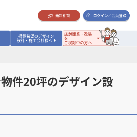
無料相談
ログイン／会員登録
店舗開業・改装
掲載希望のデザイン
を
設計・施工会社様へ
ご検討中の方へ
ダイニング・バー
ダイニング・バー
イタリアン・フレンチ
イタリアン・フレンチ
まとめ
店舗開業･改装を考えるオーナー様に役立つコラム
・ケーキ
・ケーキ
ラーメン・そば・うどん
ラーメン・そば・うどん
寿司・日本料理
寿司・日本料理
店舗デザインのプロに聞いてみた！
物件20坪のデザイン設
・韓国料理
・韓国料理
クラブ・スナック
クラブ・スナック
その他飲食店
その他飲食店
インテリア・雑貨
インテリア・雑貨
スーパーマーケット・食品店・コンビニ
スーパーマーケット・食品店・コンビニ
生活・日用品・ホームセンター
生活・日用品・ホームセンター
ペット
ペット
その他小売店
その他小売店
保育園・幼稚園
保育園・幼稚園
オフィス
オフィス
イベントブース・ショールーム
イベントブース・ショールーム
ワーキングスペース
ワーキングスペース
その他公共・商業施設
その他公共・商業施設
リニック
リニック
薬局
薬局
老人ホーム・介護施設
老人ホーム・介護施設
フィットネスクラブ
フィットネスクラブ
その他福祉施設
その他福祉施設