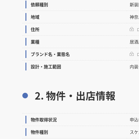
依頼種別
新装
地域
神奈
住所
業種
居酒
ブランド名・業態名
設計・施工範囲
内装
2. 物件・出店情報
物件取得状況
申込
物件種別
スケ