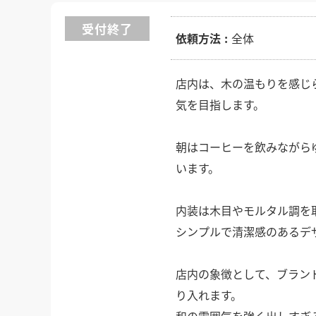
徳島県
徳島県
香川県
香川県
愛媛県
愛媛県
高知
高知
四国
四国
受付終了
福岡県
福岡県
佐賀県
佐賀県
長崎県
長崎県
熊本
熊本
九州・沖縄
九州・沖縄
依頼方法
全体
鹿児島県
鹿児島県
沖縄県
沖縄県
おすすめの内装業者
海外
その他地域
その他
店内は、木の温もりを感じ
費用相場を調べる
東京のおすすめ内装業者
神奈川･横浜のおすすめ内装業者
気を目指します。
おすすめ内装業者ランキング
カフェの内装工事の費用相場
居酒屋･バルの内装工事の費用相
朝はコーヒーを飲みながら
業種別 内装工事の費用相場
います。
内装は木目やモルタル調を
シンプルで清潔感のあるデ
店内の象徴として、ブラン
り入れます。
和の雰囲気を強く出しすぎ