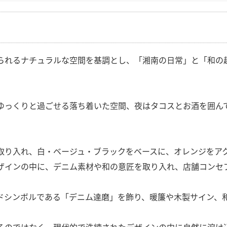
県
県
ホテル・旅
ホテル
旅
ホテル・旅
ホテル
旅
館・ブライダ
館・ブライダ
ル
その他宿泊施設
県
県
大分県
大分県
宮崎県
宮崎県
ル
美容院・美容室
美容院・美容室
美容・健康
美容・健康
エステ・マッサ
エステ・マッサ
られるナチュラルな空間を基調とし、「湘南の日常」と「和の
パチンコ・スロ
パチンコ・スロ
アミューズメ
アミューズメ
おすすめ内装業者をもっと見る
ント施設
マンガ喫茶
ント施設
マンガ喫茶
場
費用相場をもっと見る
住宅（戸建）
住宅・別荘
住宅（戸建）
住宅・別荘
その他建築物
その他
ゆっくりと過ごせる落ち着いた空間、夜はタコスとお酒を囲ん
その他建築物
その他
すべてのデザイン設計施工業者を見る
取り入れ、白・ベージュ・ブラックをベースに、オレンジをア
すべてのデザイン設計・施工事例を見る
ザインの中に、デニム素材や和の意匠を取り入れ、店舗コンセ
ドシンボルである「デニム達磨」を飾り、暖簾や木製サイン、
るのではなく、現代的で洗練されたデザインの中に自然に溶け