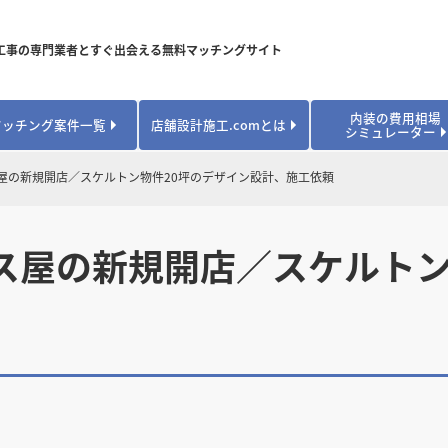
工事の専門業者とすぐ出会える無料マッチングサイト
内装の費用相場
マッチング案件一覧
店舗設計施工.comとは
シミュレーター
対応可能業種から探す
業種から探す
お役立ちコンテンツ
屋の新規開店／スケルトン物件20坪のデザイン設計、施工依頼
居酒屋・バル
居酒屋・バル
県
県
秋田県
秋田県
山形県
山形県
安心のサポート体制
開業・改装に使える補助金・助成金
カフェ・パン
カフェ・パン
飲食
飲食
内装工事費用シミュレーション
ス屋の新規開店／スケルトン
業者探し体験談
焼肉・中華料理
焼肉・中華料理
城県
城県
栃木県
栃木県
群馬県
群馬県
アパレル
アパレル
アパレル・物
アパレル・物
販・ペット
販・ペット
県
県
福井県
福井県
山梨県
山梨県
趣味・文化
趣味・文化
店舗の開業･改装をしたい方はこちら
学校・塾
学校・塾
学校・オフィ
学校・オフィ
ス・ショー
ス・ショー
県
県
滋賀県
滋賀県
奈良県
奈良県
エントランス
エントランス
ルーム
ルーム
医院・病院・ク
医院・病院・ク
医療・福祉・
医療・福祉・
県
県
山口県
山口県
スポーツ
スポーツ
スポーツジム・
スポーツジム・