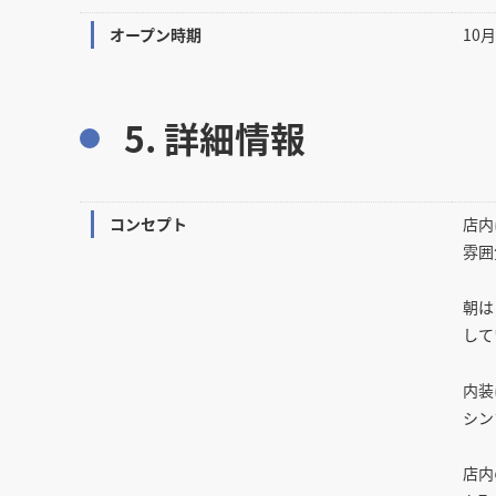
オープン時期
10月
5. 詳細情報
コンセプト
店内
雰囲
朝は
して
内装
シン
店内