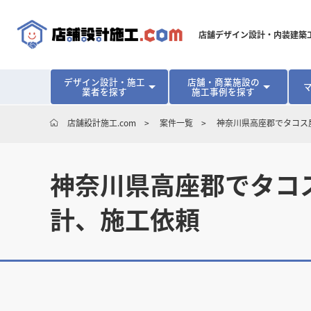
店舗デザイン設計・内装建築
デザイン設計・施工
店舗・商業施設の
業者を探す
施工事例を探す
対応可能地域から探す
地域から探す
開業･改装をご検討中の方へ
店舗設計施工.com
案件一覧
神奈川県高座郡でタコス
北海道
北海道
青森県
青森県
岩手県
岩手県
宮城
宮城
北海道・東北
北海道・東北
見積り額が安くなる理由
物件契約前に業者を決めるメリット
福島県
福島県
マッチングまでの流れ
よくある質問
神奈川県高座郡でタコ
店舗オーナーの内装
東京都
東京都
神奈川県
神奈川県
千葉県
千葉県
茨
茨
関東
関東
埼玉県
埼玉県
計、施工依頼
愛知県
愛知県
新潟県
新潟県
富山県
富山県
石川
石川
中部
中部
長野県
長野県
岐阜県
岐阜県
静岡県
静岡県
大阪府
大阪府
兵庫県
兵庫県
京都府
京都府
三重
三重
関西
関西
和歌山県
和歌山県
鳥取県
鳥取県
島根県
島根県
岡山県
岡山県
広島
広島
中国
中国