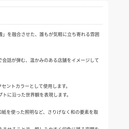
館
民泊
ブライダル・ウェディング会場
館
ブライダル・ウェディング会場
その他宿泊施設
・理容室
ネイルサロン・ビューティーサロン
・理容室
ネイルサロン・ビューティーサロン
ージ
スパ・銭湯・サウナ
その他美容健康施設
ージ
スパ・銭湯・サウナ
その他美容健康施設
趣」を融合させた、誰もが気軽に立ち寄れる雰囲
ット
カラオケ
ボーリング
ダーツ・ビリヤード
ット
カラオケ
ボーリング
ダーツ・ビリヤード
ゲームセンター
その他アミューズメント
ゲームセンター
その他アミューズメント
住宅（マンション・アパート）
別荘
住居その他
住宅（マンション・アパート）
別荘
住居その他
で会話が弾む、温かみのある店舗をイメージして
クセントカラーとして使用します。
プトに沿った世界観を表現します。
和紙を使った照明など、さりげなく和の要素を取
込ませることで、親しみやすく印象に残る空間を