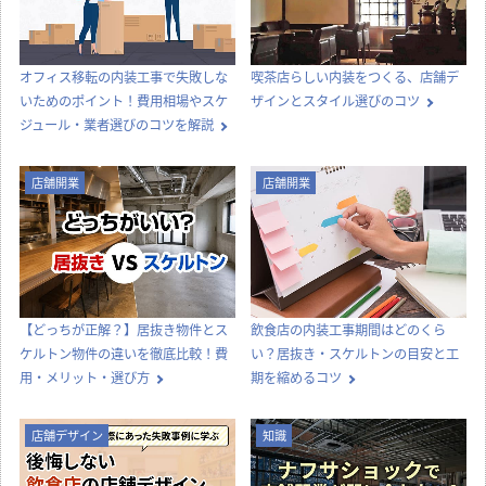
オフィス移転の内装工事で失敗しな
喫茶店らしい内装をつくる、店舗デ
いためのポイント！費用相場やスケ
ザインとスタイル選びのコツ
ジュール・業者選びのコツを解説
店舗開業
店舗開業
【どっちが正解？】居抜き物件とス
飲食店の内装工事期間はどのくら
ケルトン物件の違いを徹底比較！費
い？居抜き・スケルトンの目安と工
用・メリット・選び方
期を縮めるコツ
店舗デザイン
知識