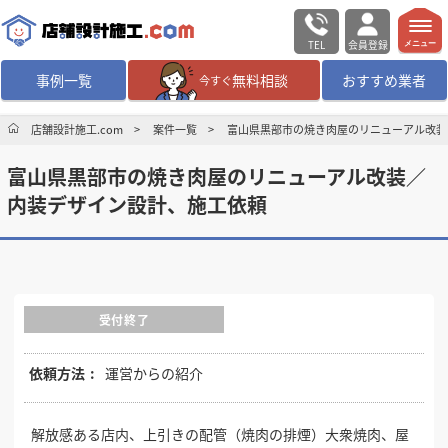
TEL
会員登録
メニュー
事例一覧
無料相談
おすすめ業者
今すぐ
無料相談
ログイン／会員登録
店舗設計施工.com
案件一覧
富山県黒部市の焼き肉屋のリニューアル改装
富山県黒部市の焼き肉屋のリニューアル改装／
デザイン設計・施工
業者を探す
内装デザイン設計、施工依頼
店舗・商業施設の
施工事例を探す
マッチング案件一覧
受付終了
店舗設計施工.comとは
依頼方法
運営からの紹介
内装の費用相場
シミュレーター
解放感ある店内、上引きの配管（焼肉の排煙）大衆焼肉、屋