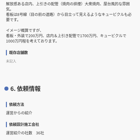
解放感ある店内、上引きの配管（焼肉の排煙）大衆焼肉、屋台風的な雰囲
気。
看板は8号線（目の前の道路）から目立って見えるようなキュービクルも必
要です。
イメージ概算ですが、
看板・外装で200万円、店内＆上引き配管で1700万円、キュービクルで
1000万円程を考えております。
既存店舗数
未記入
6. 依頼情報
依頼方法
運営からの紹介
依頼設計施工会社
運営紹介の社数 36社