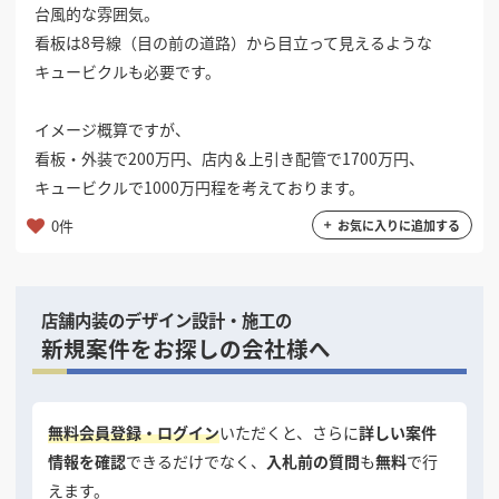
台風的な雰囲気。
掲載希望のデザイン
設計・施工会社様へ
看板は8号線（目の前の道路）から目立って見えるような
キュービクルも必要です。
店舗開業・改装を
ご検討中の方へ
イメージ概算ですが、
看板・外装で200万円、店内＆上引き配管で1700万円、
キュービクルで1000万円程を考えております。
0件
お気に入りに追加する
店舗内装のデザイン設計・施工の
新規案件をお探しの会社様へ
無料会員登録・ログイン
いただくと、さらに
詳しい案件
情報を確認
できるだけでなく、
入札前の質問
も
無料
で行
えます。