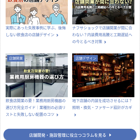
実際にあった失敗事例に学ぶ、後悔
ナフサショックで店舗開業が間に合
しない飲食店の店舗デザイン
わない？内装費用高騰と工期遅延へ
の今とるべき対策
店舗開業
店舗デザイン
飲食店開業の要！業務用厨房機器の
地下店舗の内装を成功させるには？
選び方完全ガイド｜業種別の必須リ
照明・換気・ファサード設計がカギ
ストと失敗しない配置のコツ
店舗開発・施設管理に役立つコラムを見る