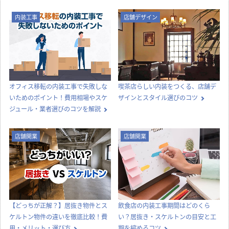
内装工事
店舗デザイン
オフィス移転の内装工事で失敗しな
喫茶店らしい内装をつくる、店舗デ
いためのポイント！費用相場やスケ
ザインとスタイル選びのコツ
ジュール・業者選びのコツを解説
店舗開業
店舗開業
【どっちが正解？】居抜き物件とス
飲食店の内装工事期間はどのくら
ケルトン物件の違いを徹底比較！費
い？居抜き・スケルトンの目安と工
用・メリット・選び方
期を縮めるコツ