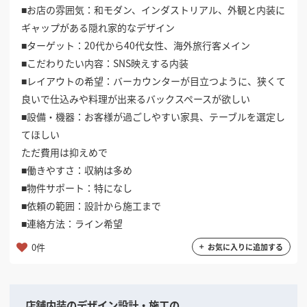
■お店の雰囲気：和モダン、インダストリアル、外観と内装に
掲載希望のデザイン
設計・施工会社様へ
ギャップがある隠れ家的なデザイン
■ターゲット：20代から40代女性、海外旅行客メイン
■こだわりたい内容：SNS映えする内装
店舗開業・改装を
ご検討中の方へ
■レイアウトの希望：バーカウンターが目立つように、狭くて
良いで仕込みや料理が出来るバックスペースが欲しい
■設備・機器：お客様が過ごしやすい家具、テーブルを選定し
てほしい
ただ費用は抑えめで
■働きやすさ：収納は多め
■物件サポート：特になし
■依頼の範囲：設計から施工まで
■連絡方法：ライン希望
0件
お気に入りに追加する
店舗内装のデザイン設計・施工の