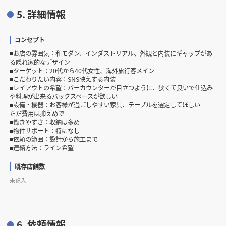
5. 詳細情報
コンセプト
■お店の雰囲気：和モダン、インダストリアル、外観と内装にギャップがあ
る隠れ家的なデザイン
■ターゲット：20代から40代女性、海外旅行客メイン
■こだわりたい内容：SNS映えする内装
■レイアウトの希望：バーカウンターが目立つように、狭くて良いで仕込み
や料理が出来るバックスペースが欲しい
■設備・機器：お客様が過ごしやすい家具、テーブルを選定してほしい
ただ費用は抑えめで
■働きやすさ：収納は多め
■物件サポート：特になし
■依頼の範囲：設計から施工まで
■連絡方法：ライン希望
既存店舗数
未記入
6. 依頼情報