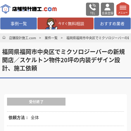
TEL
会員登録
メニュー
事例一覧
無料相談
おすすめ業者
今すぐ
無料相談
ログイン／会員登録
店舗設計施工.com
案件一覧
福岡県福岡市中央区でミクソロジーバーの新
福岡県福岡市中央区でミクソロジーバーの新規
デザイン設計・施工
業者を探す
開店／スケルトン物件20坪の内装デザイン設
計、施工依頼
店舗・商業施設の
施工事例を探す
マッチング案件一覧
受付終了
店舗設計施工.comとは
依頼方法
全体
内装の費用相場
シミュレーター