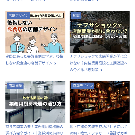
店舗デザイン
知識
実際にあった失敗事例に学ぶ、後悔
ナフサショックで店舗開業が間に合
しない飲食店の店舗デザイン
わない？内装費用高騰と工期遅延へ
の今とるべき対策
店舗開業
店舗デザイン
飲食店開業の要！業務用厨房機器の
地下店舗の内装を成功させるには？
選び方完全ガイド｜業種別の必須リ
照明・換気・ファサード設計がカギ