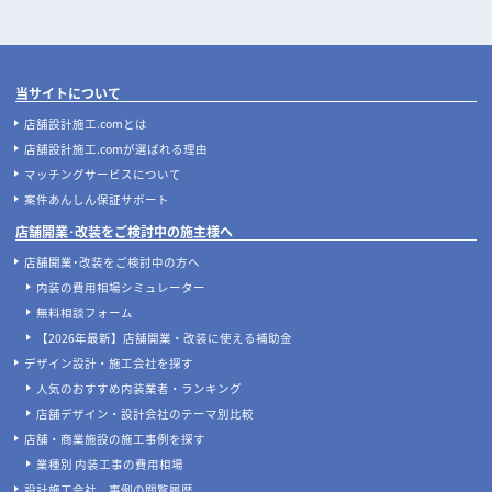
当サイトについて
店舗設計施工.comとは
店舗設計施工.comが選ばれる理由
マッチングサービスについて
案件あんしん保証サポート
店舗開業･改装をご検討中の施主様へ
店舗開業･改装をご検討中の方へ
内装の費用相場シミュレーター
無料相談フォーム
【2026年最新】店舗開業・改装に使える補助金
デザイン設計・施工会社を探す
人気のおすすめ内装業者・ランキング
店舗デザイン・設計会社のテーマ別比較
店舗・商業施設の施工事例を探す
業種別 内装工事の費用相場
設計施工会社、事例の閲覧履歴