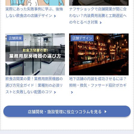
実際にあった失敗事例に学ぶ、後悔
ナフサショックで店舗開業が間に合
しない飲食店の店舗デザイン
わない？内装費用高騰と工期遅延へ
の今とるべき対策
店舗開業
店舗デザイン
飲食店開業の要！業務用厨房機器の
地下店舗の内装を成功させるには？
選び方完全ガイド｜業種別の必須リ
照明・換気・ファサード設計がカギ
ストと失敗しない配置のコツ
店舗開発・施設管理に役立つコラムを見る