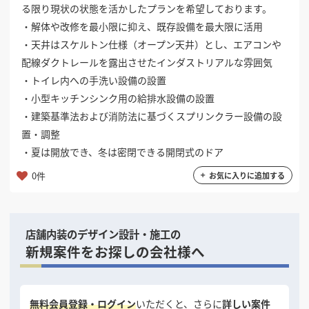
る限り現状の状態を活かしたプランを希望しております。
掲載希望のデザイン
設計・施工会社様へ
・解体や改修を最小限に抑え、既存設備を最大限に活用
・天井はスケルトン仕様（オープン天井）とし、エアコンや
配線ダクトレールを露出させたインダストリアルな雰囲気
店舗開業・改装を
ご検討中の方へ
・トイレ内への手洗い設備の設置
・小型キッチンシンク用の給排水設備の設置
・建築基準法および消防法に基づくスプリンクラー設備の設
置・調整
・夏は開放でき、冬は密閉できる開閉式のドア
0件
お気に入りに追加する
店舗内装のデザイン設計・施工の
新規案件をお探しの会社様へ
無料会員登録・ログイン
いただくと、さらに
詳しい案件