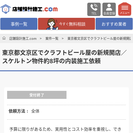
TEL
会員登録
メニュー
事例一覧
無料相談
おすすめ業者
今すぐ
無料相談
ログイン／会員登録
店舗設計施工.com
案件一覧
東京都文京区でクラフトビール屋の新規開店
東京都文京区でクラフトビール屋の新規開店／
デザイン設計・施工
業者を探す
スケルトン物件約8坪の内装施工依頼
店舗・商業施設の
施工事例を探す
マッチング案件一覧
受付終了
店舗設計施工.comとは
依頼方法
全体
内装の費用相場
シミュレーター
予算に限りがあるため、実用性とコスト効率を重視し、でき