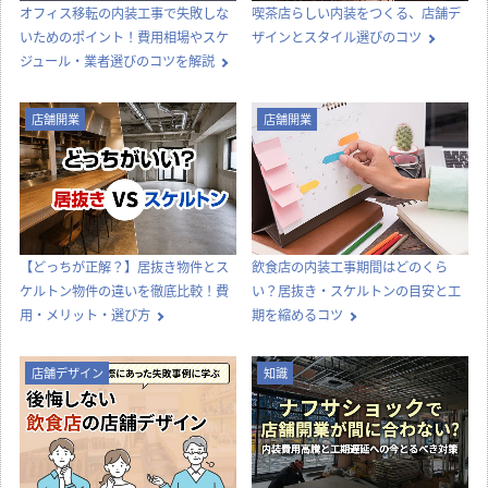
オフィス移転の内装工事で失敗しな
喫茶店らしい内装をつくる、店舗デ
いためのポイント！費用相場やスケ
ザインとスタイル選びのコツ
ジュール・業者選びのコツを解説
店舗開業
店舗開業
【どっちが正解？】居抜き物件とス
飲食店の内装工事期間はどのくら
ケルトン物件の違いを徹底比較！費
い？居抜き・スケルトンの目安と工
用・メリット・選び方
期を縮めるコツ
店舗デザイン
知識