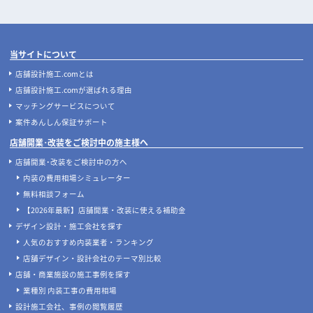
当サイトについて
店舗設計施工.comとは
店舗設計施工.comが選ばれる理由
マッチングサービスについて
案件あんしん保証サポート
店舗開業･改装をご検討中の施主様へ
店舗開業･改装をご検討中の方へ
内装の費用相場シミュレーター
無料相談フォーム
【2026年最新】店舗開業・改装に使える補助金
デザイン設計・施工会社を探す
人気のおすすめ内装業者・ランキング
店舗デザイン・設計会社のテーマ別比較
店舗・商業施設の施工事例を探す
業種別 内装工事の費用相場
設計施工会社、事例の閲覧履歴