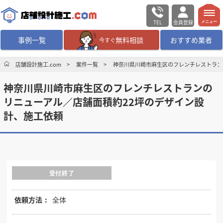
TEL
会員登録
メニュー
事例一覧
無料相談
おすすめ業者
今すぐ
無料相談
ログイン／会員登録
店舗設計施工.com
案件一覧
神奈川県川崎市麻生区のフレンチレストラン
神奈川県川崎市麻生区のフレンチレストランの
デザイン設計・施工
業者を探す
リニューアル／店舗面積約22坪のデザイン設
計、施工依頼
店舗・商業施設の
施工事例を探す
マッチング案件一覧
受付終了
店舗設計施工.comとは
依頼方法
全体
内装の費用相場
シミュレーター