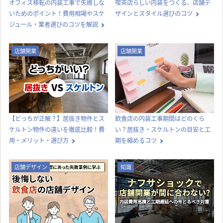
オフィス移転の内装工事で失敗しな
喫茶店らしい内装をつくる、店舗デ
いためのポイント！費用相場やスケ
ザインとスタイル選びのコツ
ジュール・業者選びのコツを解説
店舗開業
店舗開業
【どっちが正解？】居抜き物件とス
飲食店の内装工事期間はどのくら
ケルトン物件の違いを徹底比較！費
い？居抜き・スケルトンの目安と工
用・メリット・選び方
期を縮めるコツ
店舗デザイン
知識