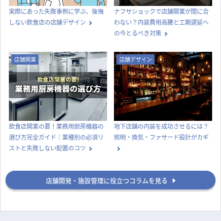
実際にあった失敗事例に学ぶ、後悔
ナフサショックで店舗開業が間に合
しない飲食店の店舗デザイン
わない？内装費用高騰と工期遅延へ
の今とるべき対策
店舗開業
店舗デザイン
飲食店開業の要！業務用厨房機器の
地下店舗の内装を成功させるには？
選び方完全ガイド｜業種別の必須リ
照明・換気・ファサード設計がカギ
ストと失敗しない配置のコツ
店舗開発・施設管理に役立つコラムを見る