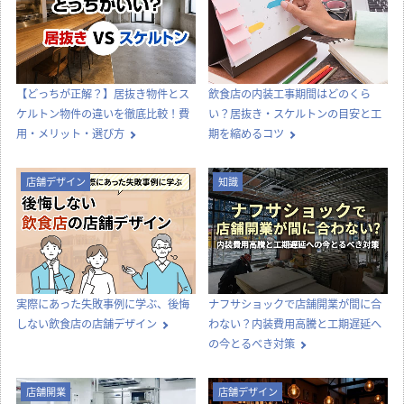
【どっちが正解？】居抜き物件とス
飲食店の内装工事期間はどのくら
ケルトン物件の違いを徹底比較！費
い？居抜き・スケルトンの目安と工
用・メリット・選び方
期を縮めるコツ
店舗デザイン
知識
実際にあった失敗事例に学ぶ、後悔
ナフサショックで店舗開業が間に合
しない飲食店の店舗デザイン
わない？内装費用高騰と工期遅延へ
の今とるべき対策
店舗開業
店舗デザイン