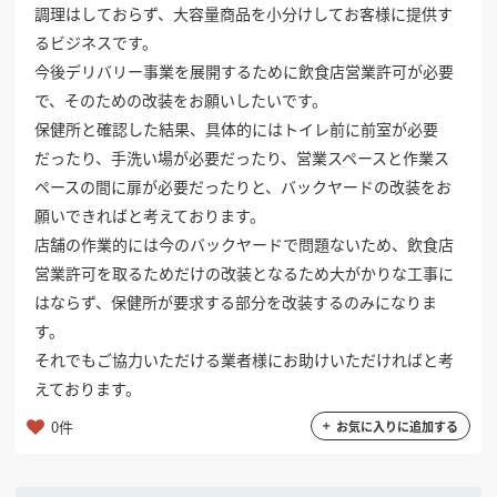
調理はしておらず、大容量商品を小分けしてお客様に提供す
掲載希望のデザイン
設計・施工会社様へ
るビジネスです。
今後デリバリー事業を展開するために飲食店営業許可が必要
で、そのための改装をお願いしたいです。
店舗開業・改装を
ご検討中の方へ
保健所と確認した結果、具体的にはトイレ前に前室が必要
だったり、手洗い場が必要だったり、営業スペースと作業ス
ペースの間に扉が必要だったりと、バックヤードの改装をお
願いできればと考えております。
店舗の作業的には今のバックヤードで問題ないため、飲食店
営業許可を取るためだけの改装となるため大がかりな工事に
はならず、保健所が要求する部分を改装するのみになりま
す。
それでもご協力いただける業者様にお助けいただければと考
えております。
0件
お気に入りに追加する