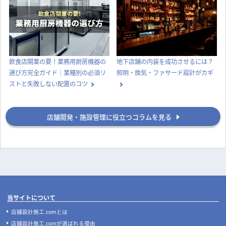
飲食店開業の要！業務用厨房機器の
地下店舗の内装を成功させるには？
選び方完全ガイド｜業種別の必須リ
照明・換気・ファサード設計がカギ
ストと失敗しない配置のコツ
店舗開発・施設管理に役立つコラムを見る
当サイトについて
店舗設計施工.comとは
店舗設計施工.comが選ばれる理由