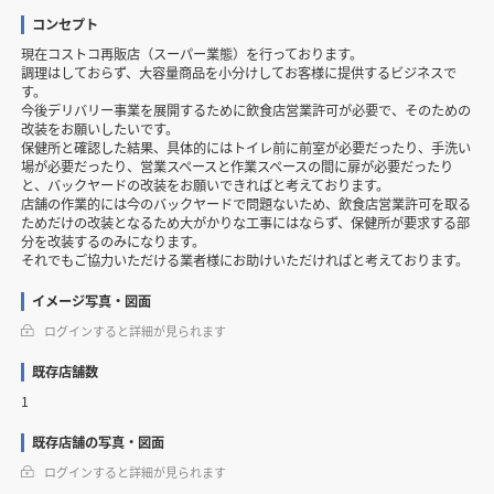
コンセプト
現在コストコ再販店（スーパー業態）を行っております。
調理はしておらず、大容量商品を小分けしてお客様に提供するビジネスで
す。
今後デリバリー事業を展開するために飲食店営業許可が必要で、そのための
改装をお願いしたいです。
保健所と確認した結果、具体的にはトイレ前に前室が必要だったり、手洗い
場が必要だったり、営業スペースと作業スペースの間に扉が必要だったり
と、バックヤードの改装をお願いできればと考えております。
店舗の作業的には今のバックヤードで問題ないため、飲食店営業許可を取る
ためだけの改装となるため大がかりな工事にはならず、保健所が要求する部
分を改装するのみになります。
それでもご協力いただける業者様にお助けいただければと考えております。
イメージ写真・図面
ログインすると詳細が見られます
既存店舗数
1
既存店舗の写真・図面
ログインすると詳細が見られます