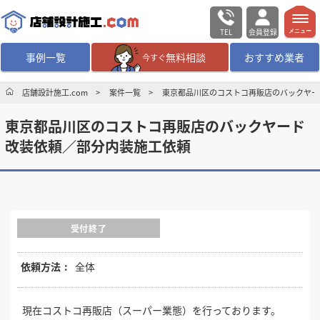
TEL
会員登録
メニュー
事例一覧
無料相談
おすすめ業者
今すぐ
無料相談
ログイン／会員登録
店舗設計施工.com
案件一覧
東京都品川区のコストコ再販店のバックヤー
東京都品川区のコストコ再販店のバックヤード
デザイン設計・施工
業者を探す
改装依頼／部分内装施工依頼
店舗・商業施設の
施工事例を探す
マッチング案件一覧
受付終了
店舗設計施工.comとは
依頼方法
全体
内装の費用相場
シミュレーター
現在コストコ再販店（スーパー業態）を行っております。