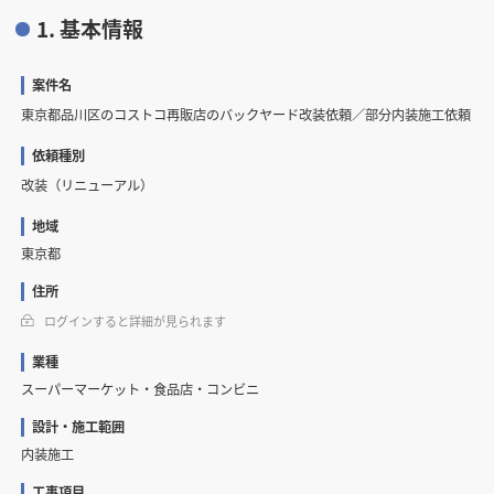
1. 基本情報
案件名
東京都品川区のコストコ再販店のバックヤード改装依頼／部分内装施工依頼
依頼種別
改装（リニューアル）
地域
東京都
住所
ログインすると詳細が見られます
業種
スーパーマーケット・食品店・コンビニ
設計・施工範囲
内装施工
工事項目