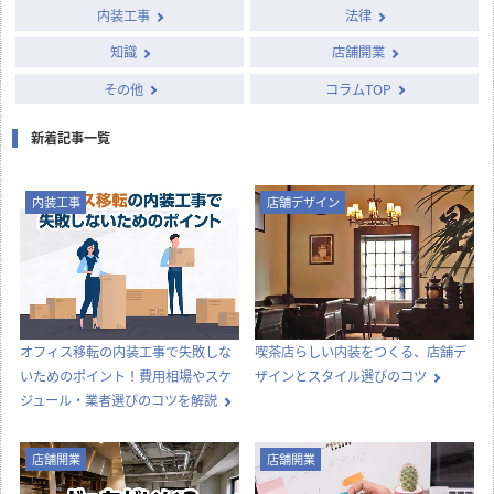
内装工事
法律
知識
店舗開業
その他
コラムTOP
新着記事一覧
内装工事
店舗デザイン
オフィス移転の内装工事で失敗しな
喫茶店らしい内装をつくる、店舗デ
いためのポイント！費用相場やスケ
ザインとスタイル選びのコツ
ジュール・業者選びのコツを解説
店舗開業
店舗開業