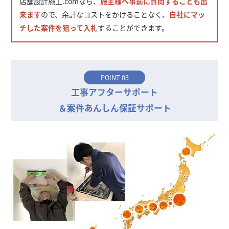
店舗設計施工.comなら、
施主様へ事前に質問することも出
来ます
ので、余計なコストをかけることなく、
自社にマッ
チした案件を狙って入札
することができます。
POINT 03
工事アフターサポート
＆案件あんしん保証サポート