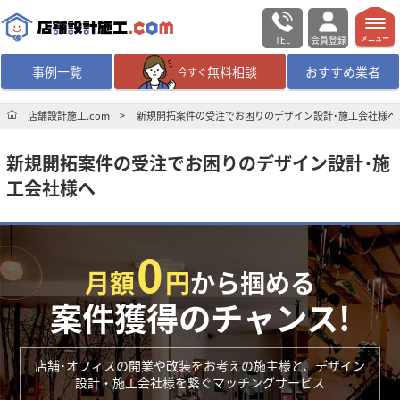
TEL
会員登録
メニュー
事例一覧
無料相談
おすすめ業者
今すぐ
無料相談
ログイン／会員登録
店舗設計施工.com
新規開拓案件の受注でお困りのデザイン設計･施工会社様へ
新規開拓案件の受注でお困りのデザイン設計･施
デザイン設計・施工
業者を探す
工会社様へ
店舗・商業施設の
施工事例を探す
0
マッチング案件一覧
月額
円
から掴める
案件獲得のチャンス!
店舗設計施工.comとは
店舗･オフィスの開業や改装をお考えの施主様と、デザイン
内装の費用相場
シミュレーター
設計・施工会社様を繋ぐマッチングサービス