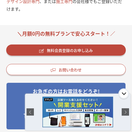
デザイン設計専門
、または
施工専門
の会社様でもご登録いただ
けます。
＼月額0円の無料プランで安心スタート！／
無料会員登録のお申し込み
お問い合わせ
お急ぎの方はお電話をどうぞ!
受付時間:平日10:00～17:00(土日祝休)
050-3533-1265
TEL: