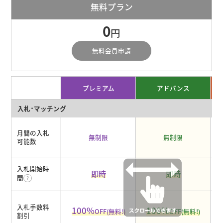
無料プラン
0
円
無料会員申請
プレミアム
アドバンス
入札･マッチング
月間の入札
無制限
無制限
可能数
入札開始時
即時
即時
間
入札手数料
100%
100%
OFF(無料!)
OFF(無料!)
割引