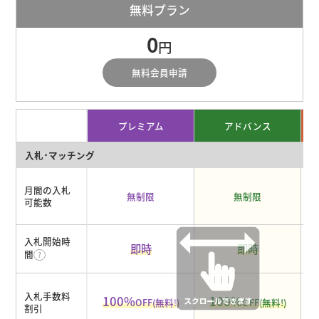
無料プラン
0
円
無料会員申請
プレミアム
アドバンス
入札･マッチング
月間の入札
無制限
無制限
可能数
入札開始時
即時
即時
間
入札手数料
100%
100%
OFF(無料!)
OFF(無料!)
割引