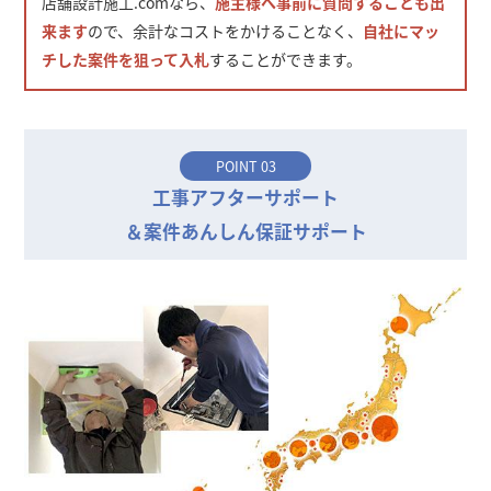
店舗設計施工.comなら、
施主様へ事前に質問することも出
来ます
ので、余計なコストをかけることなく、
自社にマッ
チした案件を狙って入札
することができます。
POINT 03
工事アフターサポート
＆案件あんしん保証サポート