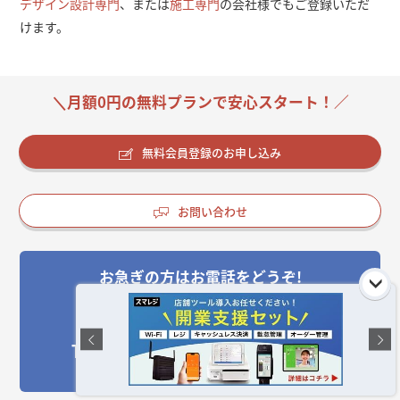
デザイン設計専門
、または
施工専門
の会社様でもご登録いただ
けます。
＼月額0円の無料プランで安心スタート！／
無料会員登録のお申し込み
お問い合わせ
お急ぎの方はお電話をどうぞ!
受付時間:平日10:00～17:00(土日祝休)
050-3533-1265
TEL: