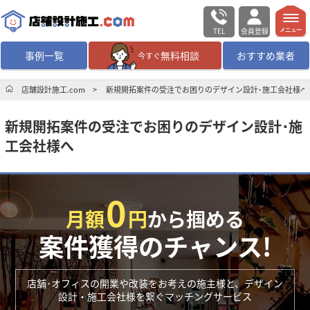
TEL
会員登録
メニュー
事例一覧
無料相談
おすすめ業者
今すぐ
無料相談
ログイン／会員登録
店舗設計施工.com
新規開拓案件の受注でお困りのデザイン設計･施工会社様へ
新規開拓案件の受注でお困りのデザイン設計･施
デザイン設計・施工
業者を探す
工会社様へ
店舗・商業施設の
施工事例を探す
0
マッチング案件一覧
月額
円
から掴める
案件獲得のチャンス!
店舗設計施工.comとは
店舗･オフィスの開業や改装をお考えの施主様と、デザイン
内装の費用相場
シミュレーター
設計・施工会社様を繋ぐマッチングサービス