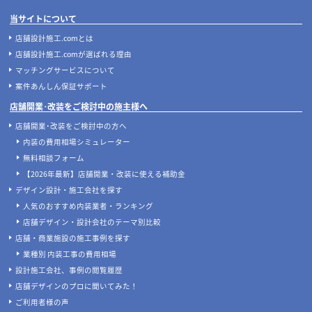
当サイトについて
店舗設計施工.comとは
店舗設計施工.comが選ばれる理由
マッチングサービスについて
案件あんしん保証サポート
店舗開業･改装をご検討中の施主様へ
店舗開業･改装をご検討中の方へ
内装の費用相場シミュレーター
無料相談フォーム
【2026年最新】店舗開業・改装に使える補助金
デザイン設計・施工会社を探す
人気のおすすめ内装業者・ランキング
店舗デザイン・設計会社のテーマ別比較
店舗・商業施設の施工事例を探す
業種別 内装工事の費用相場
設計施工会社、事例の閲覧履歴
店舗デザインのプロに聞いてみた！
ご利用者様の声