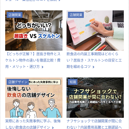
店舗開業
店舗開業
【どっちが正解？】居抜き物件とス
飲食店の内装工事期間はどのくら
ケルトン物件の違いを徹底比較！費
い？居抜き・スケルトンの目安と工
用・メリット・選び方
期を縮めるコツ
店舗デザイン
知識
実際にあった失敗事例に学ぶ、後悔
ナフサショックで店舗開業が間に合
しない飲食店の店舗デザイン
わない？内装費用高騰と工期遅延へ