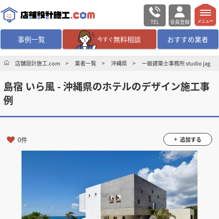
TEL
会員登録
メニュー
事例一覧
無料相談
おすすめ業者
今すぐ
無料相談
ログイン／会員登録
店舗設計施工.com
業者一覧
沖縄県
一級建築士事務所 studio jag
島宿 いら風 - 沖縄県のホテルのデザイン施工事
デザイン設計・施工
業者を探す
例
店舗・商業施設の
施工事例を探す
0件
追加する
マッチング案件一覧
店舗設計施工.comとは
内装の費用相場
シミュレーター