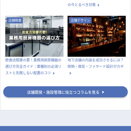
の今とるべき対策
店舗開業
店舗デザイン
飲食店開業の要！業務用厨房機器の
地下店舗の内装を成功させるには？
選び方完全ガイド｜業種別の必須リ
照明・換気・ファサード設計がカギ
ストと失敗しない配置のコツ
店舗開発・施設管理に役立つコラムを見る