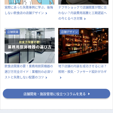
実際にあった失敗事例に学ぶ、後悔
ナフサショックで店舗開業が間に合
しない飲食店の店舗デザイン
わない？内装費用高騰と工期遅延へ
の今とるべき対策
店舗開業
店舗デザイン
飲食店開業の要！業務用厨房機器の
地下店舗の内装を成功させるには？
選び方完全ガイド｜業種別の必須リ
照明・換気・ファサード設計がカギ
ストと失敗しない配置のコツ
店舗開発・施設管理に役立つコラムを見る