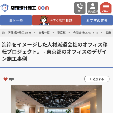
TEL
会員登録
メニュー
事例一覧
無料相談
おすすめ業者
今すぐ
無料相談
ログイン／会員登録
店舗設計施工.com
業者一覧
東京都
合同会社CYANTYPE
海岸
海岸をイメージした人材派遣会社のオフィス移
デザイン設計・施工
業者を探す
転プロジェクト。 - 東京都のオフィスのデザイ
ン施工事例
店舗・商業施設の
施工事例を探す
マッチング案件一覧
0件
追加する
店舗設計施工.comとは
内装の費用相場
シミュレーター