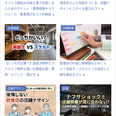
オフィス移転の内装工事で失敗しな
喫茶店らしい内装をつくる、店舗デ
いためのポイント！費用相場やスケ
ザインとスタイル選びのコツ
ジュール・業者選びのコツを解説
店舗開業
店舗開業
【どっちが正解？】居抜き物件とス
飲食店の内装工事期間はどのくら
ケルトン物件の違いを徹底比較！費
い？居抜き・スケルトンの目安と工
用・メリット・選び方
期を縮めるコツ
店舗デザイン
知識