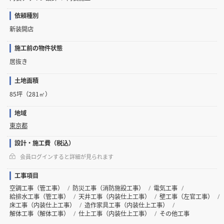
依頼種別
新装開店
施工前の物件状態
居抜き
土地面積
85坪（281㎡）
地域
東京都
設計・施工費（税込）
会員ログインすると詳細が見られます
工事項目
空調工事（管工事）
防災工事（消防施設工事）
電気工事
給排水工事（管工事）
天井工事（内装仕上工事）
壁工事（左官工事）
床工事（内装仕上工事）
造作家具工事（内装仕上工事）
解体工事（解体工事）
仕上工事（内装仕上工事）
その他工事