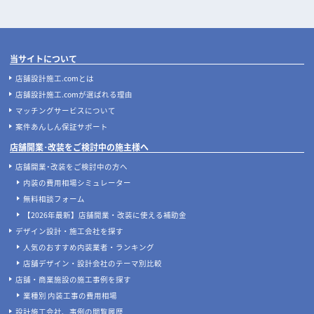
当サイトについて
店舗設計施工.comとは
店舗設計施工.comが選ばれる理由
マッチングサービスについて
案件あんしん保証サポート
店舗開業･改装をご検討中の施主様へ
店舗開業･改装をご検討中の方へ
内装の費用相場シミュレーター
無料相談フォーム
【2026年最新】店舗開業・改装に使える補助金
デザイン設計・施工会社を探す
人気のおすすめ内装業者・ランキング
店舗デザイン・設計会社のテーマ別比較
店舗・商業施設の施工事例を探す
業種別 内装工事の費用相場
設計施工会社、事例の閲覧履歴