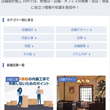
店舗設計施工.comでは、飲食店・店舗・オフィスの開業・出店・改装
に役立つ情報や知識を発信中！
カテゴリー別に見る
店舗設計
店舗デザイン
内装工事
法律
知識
店舗開業
その他
コラムTOP
新着記事一覧
内装工事
店舗デザイン