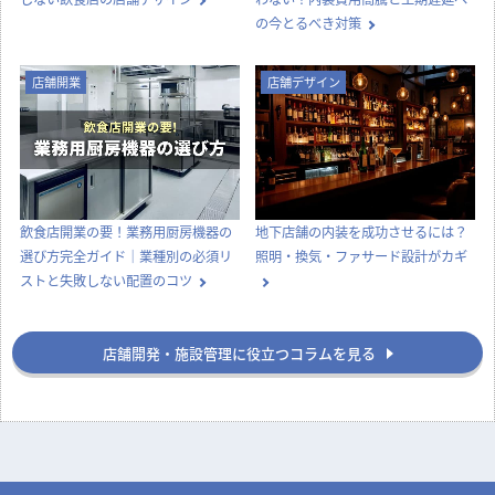
の今とるべき対策
店舗開業
店舗デザイン
飲食店開業の要！業務用厨房機器の
地下店舗の内装を成功させるには？
選び方完全ガイド｜業種別の必須リ
照明・換気・ファサード設計がカギ
ストと失敗しない配置のコツ
店舗開発・施設管理に役立つコラムを見る