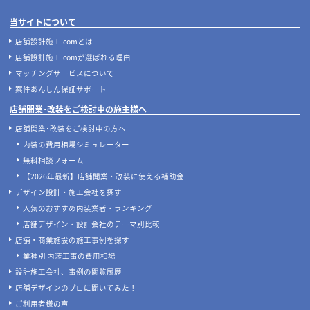
当サイトについて
店舗設計施工.comとは
店舗設計施工.comが選ばれる理由
マッチングサービスについて
案件あんしん保証サポート
店舗開業･改装をご検討中の施主様へ
店舗開業･改装をご検討中の方へ
内装の費用相場シミュレーター
無料相談フォーム
【2026年最新】店舗開業・改装に使える補助金
デザイン設計・施工会社を探す
人気のおすすめ内装業者・ランキング
店舗デザイン・設計会社のテーマ別比較
店舗・商業施設の施工事例を探す
業種別 内装工事の費用相場
設計施工会社、事例の閲覧履歴
店舗デザインのプロに聞いてみた！
ご利用者様の声