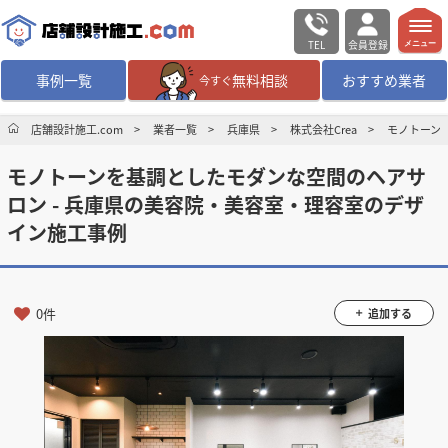
TEL
会員登録
メニュー
事例一覧
無料相談
おすすめ業者
今すぐ
無料相談
ログイン／会員登録
店舗設計施工.com
業者一覧
兵庫県
株式会社Crea
モノトーン
モノトーンを基調としたモダンな空間のヘアサ
デザイン設計・施工
業者を探す
ロン - 兵庫県の美容院・美容室・理容室のデザ
イン施工事例
店舗・商業施設の
施工事例を探す
マッチング案件一覧
0件
追加する
店舗設計施工.comとは
内装の費用相場
シミュレーター