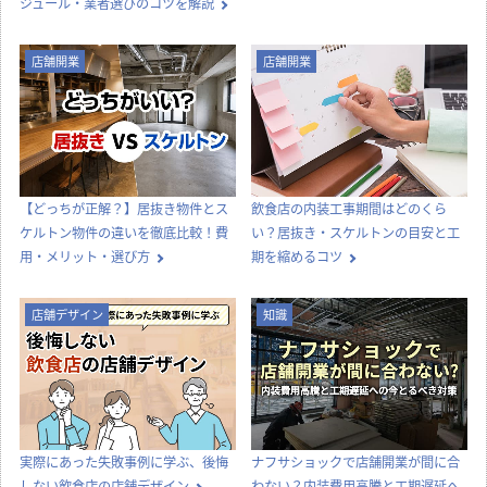
ジュール・業者選びのコツを解説
店舗開業
店舗開業
【どっちが正解？】居抜き物件とス
飲食店の内装工事期間はどのくら
ケルトン物件の違いを徹底比較！費
い？居抜き・スケルトンの目安と工
用・メリット・選び方
期を縮めるコツ
店舗デザイン
知識
実際にあった失敗事例に学ぶ、後悔
ナフサショックで店舗開業が間に合
しない飲食店の店舗デザイン
わない？内装費用高騰と工期遅延へ