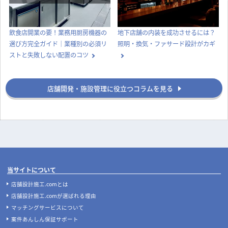
飲食店開業の要！業務用厨房機器の
地下店舗の内装を成功させるには？
選び方完全ガイド｜業種別の必須リ
照明・換気・ファサード設計がカギ
ストと失敗しない配置のコツ
店舗開発・施設管理に役立つコラムを見る
当サイトについて
店舗設計施工.comとは
店舗設計施工.comが選ばれる理由
マッチングサービスについて
案件あんしん保証サポート