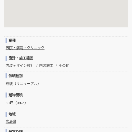
業種
医院・病院・クリニック
設計・施工範囲
内装デザイン設計
内装施工
その他
依頼種別
改装（リニューアル）
建物面積
30坪（99㎡）
地域
広島県
最寄り駅