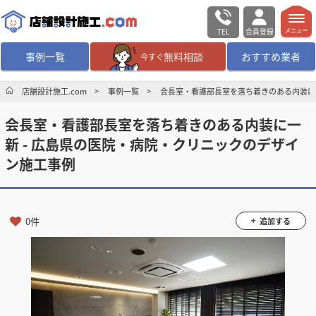
TEL
会員登録
メニュー
事例一覧
無料相談
おすすめ業者
今すぐ
無料相談
ログイン／会員登録
店舗設計施工.com
事例一覧
会長室・看護部長室を落ち着きのある内装に一
会長室・看護部長室を落ち着きのある内装に一
デザイン設計・施工
業者を探す
新 - 広島県の医院・病院・クリニックのデザイ
ン施工事例
店舗・商業施設の
施工事例を探す
マッチング案件一覧
0件
追加する
店舗設計施工.comとは
内装の費用相場
シミュレーター