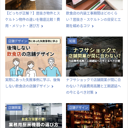
【どっちが正解？】居抜き物件とス
飲食店の内装工事期間はどのくら
ケルトン物件の違いを徹底比較！費
い？居抜き・スケルトンの目安と工
用・メリット・選び方
期を縮めるコツ
店舗デザイン
知識
実際にあった失敗事例に学ぶ、後悔
ナフサショックで店舗開業が間に合
しない飲食店の店舗デザイン
わない？内装費用高騰と工期遅延へ
の今とるべき対策
店舗開業
店舗デザイン