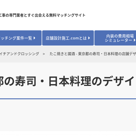
工事の専門業者とすぐ出会える無料マッチングサイト
内装の費用相場
マッチング案件一覧
店舗設計施工.comとは
シミュレーター
対応可能業種から探す
業種から探す
お役立ちコンテンツ
エイチアンドクロッシング
たこ焼きと國酒 - 東京都の寿司・日本料理の店舗デ
居酒屋・バル
居酒屋・バル
県
県
秋田県
秋田県
山形県
山形県
安心のサポート体制
開業・改装に使える補助金・助成金
カフェ・パン
カフェ・パン
飲食
飲食
内装工事費用シミュレーション
京都の寿司・日本料理のデザ
業者探し体験談
焼肉・中華料理
焼肉・中華料理
城県
城県
栃木県
栃木県
群馬県
群馬県
アパレル
アパレル
アパレル・物
アパレル・物
販・ペット
販・ペット
県
県
福井県
福井県
山梨県
山梨県
趣味・文化
趣味・文化
店舗の開業･改装をしたい方はこちら
学校・塾
学校・塾
学校・オフィ
学校・オフィ
ス・ショー
ス・ショー
県
県
滋賀県
滋賀県
奈良県
奈良県
エントランス
エントランス
ルーム
ルーム
医院・病院・ク
医院・病院・ク
医療・福祉・
医療・福祉・
県
県
山口県
山口県
スポーツ
スポーツ
スポーツジム・
スポーツジム・