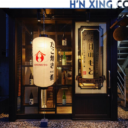
県
県
ホテル・旅
ホテル
旅
ホテル・旅
ホテル
旅
館・ブライダ
館・ブライダ
ル
その他宿泊施設
県
県
大分県
大分県
宮崎県
宮崎県
ル
美容院・美容室
美容院・美容室
美容・健康
美容・健康
エステ・マッサ
エステ・マッサ
パチンコ・スロ
パチンコ・スロ
アミューズメ
アミューズメ
おすすめ内装業者をもっと見る
ント施設
マンガ喫茶
ント施設
マンガ喫茶
場
費用相場をもっと見る
住宅（戸建）
住宅・別荘
住宅（戸建）
住宅・別荘
その他建築物
その他
その他建築物
その他
すべてのデザイン設計施工業者を見る
すべてのデザイン設計・施工事例を見る