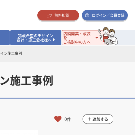
無料相談
ログイン／会員登録
店舗開業・改装
掲載希望のデザイン
を
設計・施工会社様へ
ご検討中の方へ
ザイン施工事例
ダイニング・バー
ダイニング・バー
イタリアン・フレンチ
イタリアン・フレンチ
まとめ
店舗開業･改装を考えるオーナー様に役立つコラム
・ケーキ
・ケーキ
ラーメン・そば・うどん
ラーメン・そば・うどん
寿司・日本料理
寿司・日本料理
店舗デザインのプロに聞いてみた！
イン施工事例
・韓国料理
・韓国料理
クラブ・スナック
クラブ・スナック
その他飲食店
その他飲食店
インテリア・雑貨
インテリア・雑貨
スーパーマーケット・食品店・コンビニ
スーパーマーケット・食品店・コンビニ
生活・日用品・ホームセンター
生活・日用品・ホームセンター
ペット
ペット
その他小売店
その他小売店
保育園・幼稚園
保育園・幼稚園
オフィス
オフィス
イベントブース・ショールーム
イベントブース・ショールーム
ワーキングスペース
ワーキングスペース
その他公共・商業施設
その他公共・商業施設
0件
追加する
リニック
リニック
薬局
薬局
老人ホーム・介護施設
老人ホーム・介護施設
フィットネスクラブ
フィットネスクラブ
その他福祉施設
その他福祉施設