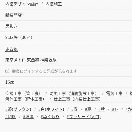
内装デザイン設計
内装施工
新装開店
居抜き
9.32坪（30㎡）
東京都
東京メトロ 東西線 神楽坂駅
会員ログインすると詳細が見られます
16席
空調工事（管工事）
防災工事（消防施設工事）
電気工事
解体工事（解体工事）
仕上工事（内装仕上工事）
#茶(ブラウン)
#白(ホワイト)
#春
#夏
#秋
#冬
#
#和風
#清潔
#ぬくもり
#ファサード(入口)