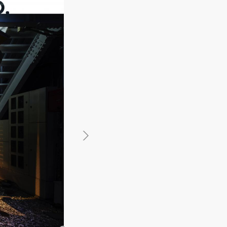
館
民泊
ブライダル・ウェディング会場
館
ブライダル・ウェディング会場
その他宿泊施設
・理容室
ネイルサロン・ビューティーサロン
・理容室
ネイルサロン・ビューティーサロン
ージ
スパ・銭湯・サウナ
その他美容健康施設
ージ
スパ・銭湯・サウナ
その他美容健康施設
ット
カラオケ
ボーリング
ダーツ・ビリヤード
ット
カラオケ
ボーリング
ダーツ・ビリヤード
ゲームセンター
その他アミューズメント
ゲームセンター
その他アミューズメント
住宅（マンション・アパート）
別荘
住居その他
住宅（マンション・アパート）
別荘
住居その他