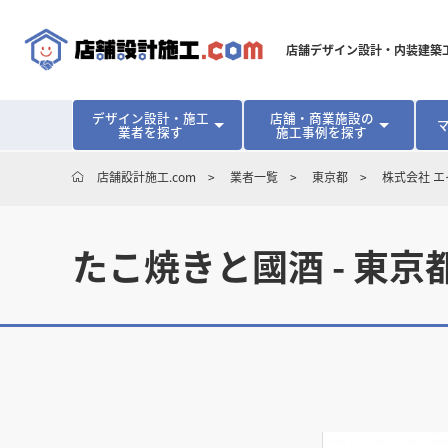
店舗デザイン設計・内装建築
デザイン設計・施工
店舗・商業施設の
業者を探す
施工事例を探す
対応可能地域から探す
地域から探す
開業･改装をご検討中の方へ
店舗設計施工.com
業者一覧
東京都
株式会社 
北海道
北海道
青森県
青森県
岩手県
岩手県
宮城
宮城
北海道・東北
北海道・東北
見積り額が安くなる理由
物件契約前に業者を決めるメリット
福島県
福島県
マッチングまでの流れ
よくある質問
たこ焼きと國酒 - 東
店舗オーナーの内装
東京都
東京都
神奈川県
神奈川県
千葉県
千葉県
茨
茨
関東
関東
埼玉県
埼玉県
愛知県
愛知県
新潟県
新潟県
富山県
富山県
石川
石川
中部
中部
長野県
長野県
岐阜県
岐阜県
静岡県
静岡県
大阪府
大阪府
兵庫県
兵庫県
京都府
京都府
三重
三重
関西
関西
和歌山県
和歌山県
鳥取県
鳥取県
島根県
島根県
岡山県
岡山県
広島
広島
中国
中国