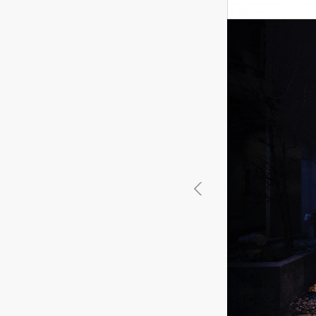
徳島県
徳島県
香川県
香川県
愛媛県
愛媛県
高知
高知
四国
四国
福岡県
福岡県
佐賀県
佐賀県
長崎県
長崎県
熊本
熊本
九州・沖縄
九州・沖縄
鹿児島県
鹿児島県
沖縄県
沖縄県
おすすめの内装業者
海外
その他地域
その他
費用相場を調べる
東京のおすすめ内装業者
神奈川･横浜のおすすめ内装業者
おすすめ内装業者ランキング
カフェの内装工事の費用相場
居酒屋･バルの内装工事の費用相
業種別 内装工事の費用相場