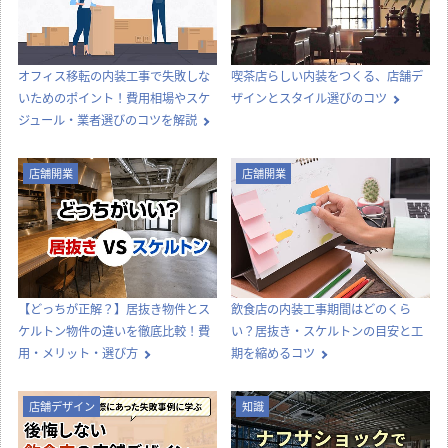
オフィス移転の内装工事で失敗しな
喫茶店らしい内装をつくる、店舗デ
いためのポイント！費用相場やスケ
ザインとスタイル選びのコツ
ジュール・業者選びのコツを解説
店舗開業
店舗開業
【どっちが正解？】居抜き物件とス
飲食店の内装工事期間はどのくら
ケルトン物件の違いを徹底比較！費
い？居抜き・スケルトンの目安と工
用・メリット・選び方
期を縮めるコツ
店舗デザイン
知識