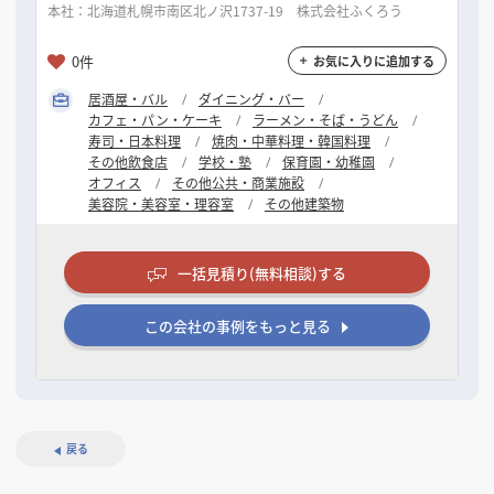
本社：北海道札幌市南区北ノ沢1737-19 株式会社ふくろう
0件
お気に入りに追加する
居酒屋・バル
ダイニング・バー
カフェ・パン・ケーキ
ラーメン・そば・うどん
寿司・日本料理
焼肉・中華料理・韓国料理
その他飲食店
学校・塾
保育園・幼稚園
オフィス
その他公共・商業施設
美容院・美容室・理容室
その他建築物
一括見積り(無料相談)する
この会社の事例をもっと見る
戻る