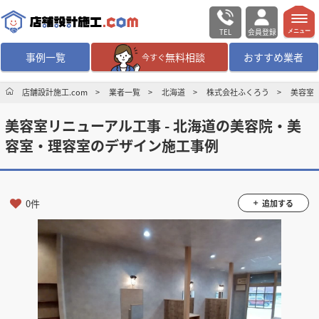
TEL
会員登録
メニュー
事例一覧
無料相談
おすすめ業者
今すぐ
無料相談
ログイン／会員登録
店舗設計施工.com
業者一覧
北海道
株式会社ふくろう
美容室
美容室リニューアル工事 - 北海道の美容院・美
デザイン設計・施工
業者を探す
容室・理容室のデザイン施工事例
店舗・商業施設の
施工事例を探す
0件
追加する
マッチング案件一覧
店舗設計施工.comとは
内装の費用相場
シミュレーター