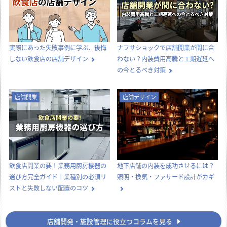
実際にあった失敗事例に学ぶ、後悔
ナフサショックで店舗開業が間に合
しない飲食店の店舗デザイン
わない？内装費用高騰と工期遅延へ
の今とるべき対策
店舗開業
店舗デザイン
飲食店開業の要！業務用厨房機器の
地下店舗の内装を成功させるには？
選び方完全ガイド｜業種別の必須リ
照明・換気・ファサード設計がカギ
ストと失敗しない配置のコツ
店舗開発・施設管理に役立つコラムを見る