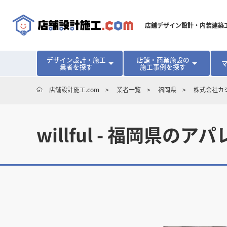
店舗デザイン設計・内装建築
デザイン設計・施工
店舗・商業施設の
業者を探す
施工事例を探す
対応可能地域から探す
地域から探す
開業･改装をご検討中の方へ
店舗設計施工.com
業者一覧
福岡県
株式会社カ
北海道
北海道
青森県
青森県
岩手県
岩手県
宮城
宮城
北海道・東北
北海道・東北
見積り額が安くなる理由
物件契約前に業者を決めるメリット
福島県
福島県
マッチングまでの流れ
よくある質問
willful - 福岡県
店舗オーナーの内装
東京都
東京都
神奈川県
神奈川県
千葉県
千葉県
茨
茨
関東
関東
埼玉県
埼玉県
愛知県
愛知県
新潟県
新潟県
富山県
富山県
石川
石川
中部
中部
長野県
長野県
岐阜県
岐阜県
静岡県
静岡県
大阪府
大阪府
兵庫県
兵庫県
京都府
京都府
三重
三重
関西
関西
和歌山県
和歌山県
鳥取県
鳥取県
島根県
島根県
岡山県
岡山県
広島
広島
中国
中国