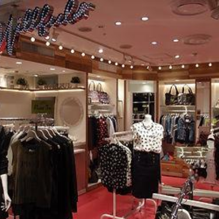
県
県
ホテル・旅
ホテル
旅
ホテル・旅
ホテル
旅
館・ブライダ
館・ブライダ
ル
その他宿泊施設
県
県
大分県
大分県
宮崎県
宮崎県
ル
美容院・美容室
美容院・美容室
美容・健康
美容・健康
エステ・マッサ
エステ・マッサ
パチンコ・スロ
パチンコ・スロ
アミューズメ
アミューズメ
おすすめ内装業者をもっと見る
ント施設
マンガ喫茶
ント施設
マンガ喫茶
場
費用相場をもっと見る
住宅（戸建）
住宅・別荘
住宅（戸建）
住宅・別荘
その他建築物
その他
その他建築物
その他
すべてのデザイン設計施工業者を見る
すべてのデザイン設計・施工事例を見る