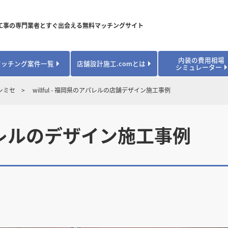
工事の専門業者とすぐ出会える無料マッチングサイト
内装の費用相場
マッチング案件一覧
店舗設計施工.comとは
シミュレーター
対応可能業種から探す
業種から探す
お役立ちコンテンツ
シミセ
willful - 福岡県のアパレルの店舗デザイン施工事例
居酒屋・バル
居酒屋・バル
県
県
秋田県
秋田県
山形県
山形県
安心のサポート体制
開業・改装に使える補助金・助成金
カフェ・パン
カフェ・パン
飲食
飲食
内装工事費用シミュレーション
のアパレルのデザイン施工事例
業者探し体験談
焼肉・中華料理
焼肉・中華料理
城県
城県
栃木県
栃木県
群馬県
群馬県
アパレル
アパレル
アパレル・物
アパレル・物
販・ペット
販・ペット
県
県
福井県
福井県
山梨県
山梨県
趣味・文化
趣味・文化
店舗の開業･改装をしたい方はこちら
学校・塾
学校・塾
学校・オフィ
学校・オフィ
ス・ショー
ス・ショー
県
県
滋賀県
滋賀県
奈良県
奈良県
エントランス
エントランス
ルーム
ルーム
医院・病院・ク
医院・病院・ク
医療・福祉・
医療・福祉・
県
県
山口県
山口県
スポーツ
スポーツ
スポーツジム・
スポーツジム・