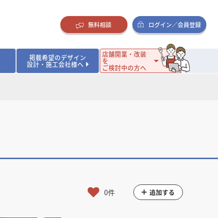
無料相談
ログイン／会員登録
店舗開業・改装
掲載希望のデザイン
を
設計・施工会社様へ
ご検討中の方へ
ダイニング・バー
ダイニング・バー
イタリアン・フレンチ
イタリアン・フレンチ
まとめ
店舗開業･改装を考えるオーナー様に役立つコラム
・ケーキ
・ケーキ
ラーメン・そば・うどん
ラーメン・そば・うどん
寿司・日本料理
寿司・日本料理
店舗デザインのプロに聞いてみた！
・韓国料理
・韓国料理
クラブ・スナック
クラブ・スナック
その他飲食店
その他飲食店
インテリア・雑貨
インテリア・雑貨
スーパーマーケット・食品店・コンビニ
スーパーマーケット・食品店・コンビニ
生活・日用品・ホームセンター
生活・日用品・ホームセンター
ペット
ペット
その他小売店
その他小売店
保育園・幼稚園
保育園・幼稚園
オフィス
オフィス
イベントブース・ショールーム
イベントブース・ショールーム
ワーキングスペース
ワーキングスペース
その他公共・商業施設
その他公共・商業施設
0件
追加する
リニック
リニック
薬局
薬局
老人ホーム・介護施設
老人ホーム・介護施設
フィットネスクラブ
フィットネスクラブ
その他福祉施設
その他福祉施設