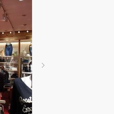
館
民泊
ブライダル・ウェディング会場
館
ブライダル・ウェディング会場
その他宿泊施設
・理容室
ネイルサロン・ビューティーサロン
・理容室
ネイルサロン・ビューティーサロン
ージ
スパ・銭湯・サウナ
その他美容健康施設
ージ
スパ・銭湯・サウナ
その他美容健康施設
ット
カラオケ
ボーリング
ダーツ・ビリヤード
ット
カラオケ
ボーリング
ダーツ・ビリヤード
ゲームセンター
その他アミューズメント
ゲームセンター
その他アミューズメント
住宅（マンション・アパート）
別荘
住居その他
住宅（マンション・アパート）
別荘
住居その他