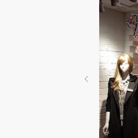
徳島県
徳島県
香川県
香川県
愛媛県
愛媛県
高知
高知
四国
四国
福岡県
福岡県
佐賀県
佐賀県
長崎県
長崎県
熊本
熊本
九州・沖縄
九州・沖縄
鹿児島県
鹿児島県
沖縄県
沖縄県
おすすめの内装業者
海外
その他地域
その他
費用相場を調べる
東京のおすすめ内装業者
神奈川･横浜のおすすめ内装業者
おすすめ内装業者ランキング
カフェの内装工事の費用相場
居酒屋･バルの内装工事の費用相
業種別 内装工事の費用相場