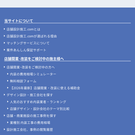
当サイトについて
店舗設計施工.comとは
店舗設計施工.comが選ばれる理由
マッチングサービスについて
案件あんしん保証サポート
店舗開業･改装をご検討中の施主様へ
店舗開業･改装をご検討中の方へ
内装の費用相場シミュレーター
無料相談フォーム
【2026年最新】店舗開業・改装に使える補助金
デザイン設計・施工会社を探す
人気のおすすめ内装業者・ランキング
店舗デザイン・設計会社のテーマ別比較
店舗・商業施設の施工事例を探す
業種別 内装工事の費用相場
設計施工会社、事例の閲覧履歴