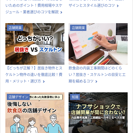
いためのポイント！費用相場やスケ
ザインとスタイル選びのコツ
ジュール・業者選びのコツを解説
店舗開業
店舗開業
【どっちが正解？】居抜き物件とス
飲食店の内装工事期間はどのくら
ケルトン物件の違いを徹底比較！費
い？居抜き・スケルトンの目安と工
用・メリット・選び方
期を縮めるコツ
店舗デザイン
知識