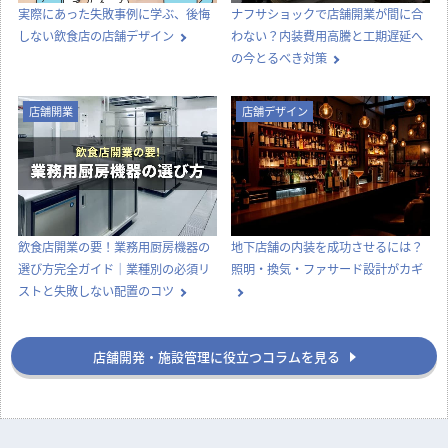
実際にあった失敗事例に学ぶ、後悔
ナフサショックで店舗開業が間に合
しない飲食店の店舗デザイン
わない？内装費用高騰と工期遅延へ
の今とるべき対策
店舗開業
店舗デザイン
飲食店開業の要！業務用厨房機器の
地下店舗の内装を成功させるには？
選び方完全ガイド｜業種別の必須リ
照明・換気・ファサード設計がカギ
ストと失敗しない配置のコツ
店舗開発・施設管理に役立つコラムを見る