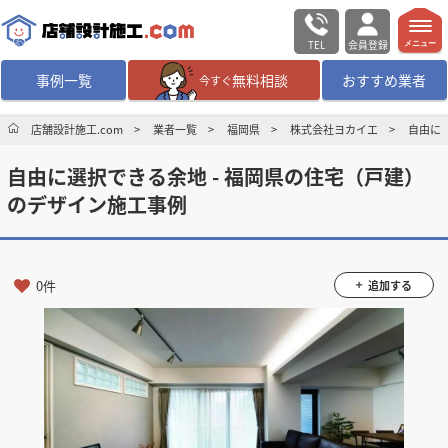
TEL
会員登録
メニュー
事例一覧
無料相談
おすすめ業者
今すぐ
無料相談
ログイン／会員登録
店舗設計施工.com
業者一覧
福岡県
株式会社ヨカイエ
自由に
自由に選択できる余地 - 福岡県の住宅（戸建）
デザイン設計・施工
業者を探す
のデザイン施工事例
店舗・商業施設の
施工事例を探す
0件
追加する
マッチング案件一覧
店舗設計施工.comとは
内装の費用相場
シミュレーター