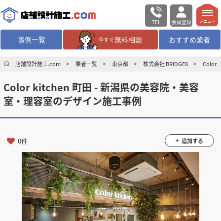
TEL
会員登録
メニュー
事例一覧
無料相談
おすすめ業者
今すぐ
無料相談
ログイン／会員登録
店舗設計施工.com
業者一覧
東京都
株式会社 BRIDGE8
Colo
Color kitchen 町田 - 新潟県の美容院・美容
デザイン設計・施工
業者を探す
室・理容室のデザイン施工事例
店舗・商業施設の
施工事例を探す
0件
追加する
マッチング案件一覧
店舗設計施工.comとは
内装の費用相場
シミュレーター