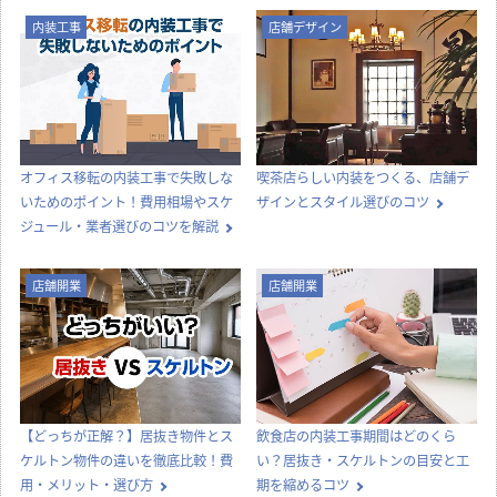
内装工事
店舗デザイン
オフィス移転の内装工事で失敗しな
喫茶店らしい内装をつくる、店舗デ
いためのポイント！費用相場やスケ
ザインとスタイル選びのコツ
ジュール・業者選びのコツを解説
店舗開業
店舗開業
【どっちが正解？】居抜き物件とス
飲食店の内装工事期間はどのくら
ケルトン物件の違いを徹底比較！費
い？居抜き・スケルトンの目安と工
用・メリット・選び方
期を縮めるコツ