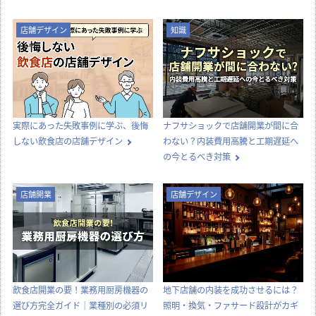
店舗デザイン
知識
実際にあった失敗事例に学ぶ、後悔
ナフサショックで店舗開業が間に合
しない飲食店の店舗デザイン
わない？内装費用高騰と工期遅延へ
の今とるべき対策
店舗開業
店舗デザイン
飲食店開業の要！業務用厨房機器の
地下店舗の内装を成功させるには？
選び方完全ガイド｜業種別の必須リ
照明・換気・ファサード設計がカギ