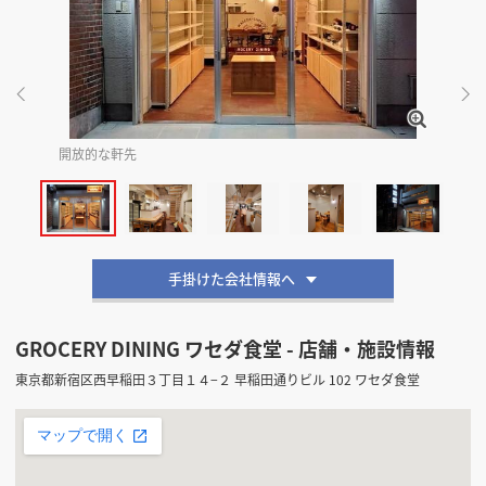
掲載希望のデザイン
設計・施工会社様へ
店舗開業・改装を
ご検討中の方へ
開放的な軒先
こ
手掛けた会社情報へ
GROCERY DINING ワセダ食堂 - 店舗・施設情報
東京都新宿区西早稲田３丁目１４−２ 早稲田通りビル 102 ワセダ食堂