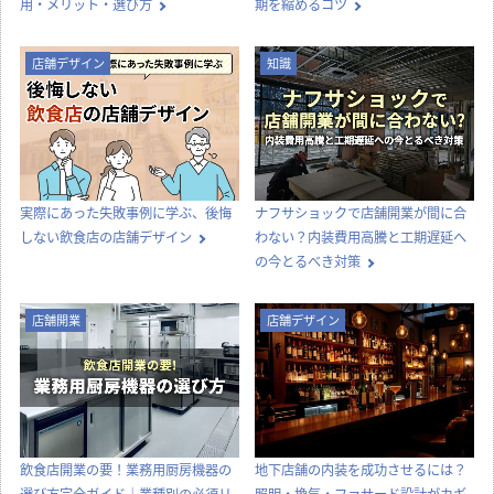
用・メリット・選び方
期を縮めるコツ
店舗デザイン
知識
実際にあった失敗事例に学ぶ、後悔
ナフサショックで店舗開業が間に合
しない飲食店の店舗デザイン
わない？内装費用高騰と工期遅延へ
の今とるべき対策
店舗開業
店舗デザイン
飲食店開業の要！業務用厨房機器の
地下店舗の内装を成功させるには？
選び方完全ガイド｜業種別の必須リ
照明・換気・ファサード設計がカギ