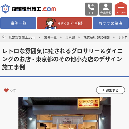
TEL
会員登録
メニュー
事例一覧
無料相談
おすすめ業者
今すぐ
無料相談
ログイン／会員登録
店舗設計施工.com
業者一覧
東京都
株式会社 BRIDGE8
レトロ
レトロな雰囲気に癒されるグロサリー＆ダイニ
デザイン設計・施工
業者を探す
ングのお店 - 東京都のその他小売店のデザイン
施工事例
店舗・商業施設の
施工事例を探す
マッチング案件一覧
0件
追加する
店舗設計施工.comとは
内装の費用相場
シミュレーター