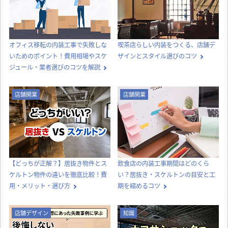
オフィス移転の内装工事で失敗しな
喫茶店らしい内装をつくる、店舗デ
いためのポイント！費用相場やスケ
ザインとスタイル選びのコツ
ジュール・業者選びのコツを解説
店舗開業
店舗開業
【どっちが正解？】居抜き物件とス
飲食店の内装工事期間はどのくら
ケルトン物件の違いを徹底比較！費
い？居抜き・スケルトンの目安と工
用・メリット・選び方
期を縮めるコツ
店舗デザイン
知識