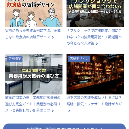
実際にあった失敗事例に学ぶ、後悔
ナフサショックで店舗開業が間に合
しない飲食店の店舗デザイン
わない？内装費用高騰と工期遅延へ
の今とるべき対策
店舗開業
店舗デザイン
飲食店開業の要！業務用厨房機器の
地下店舗の内装を成功させるには？
選び方完全ガイド｜業種別の必須リ
照明・換気・ファサード設計がカギ
ストと失敗しない配置のコツ