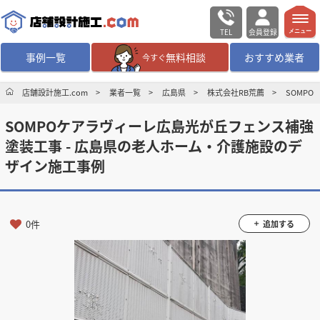
TEL
会員登録
メニュー
事例一覧
無料相談
おすすめ業者
今すぐ
無料相談
ログイン／会員登録
店舗設計施工.com
業者一覧
広島県
株式会社RB荒薦
SOMP
SOMPOケアラヴィーレ広島光が丘フェンス補強
デザイン設計・施工
業者を探す
塗装工事 - 広島県の老人ホーム・介護施設のデ
ザイン施工事例
店舗・商業施設の
施工事例を探す
マッチング案件一覧
0件
追加する
店舗設計施工.comとは
内装の費用相場
シミュレーター