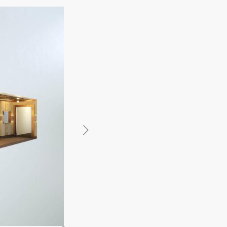
館
民泊
ブライダル・ウェディング会場
館
ブライダル・ウェディング会場
その他宿泊施設
・理容室
ネイルサロン・ビューティーサロン
・理容室
ネイルサロン・ビューティーサロン
ージ
スパ・銭湯・サウナ
その他美容健康施設
ージ
スパ・銭湯・サウナ
その他美容健康施設
ット
カラオケ
ボーリング
ダーツ・ビリヤード
ット
カラオケ
ボーリング
ダーツ・ビリヤード
ゲームセンター
その他アミューズメント
ゲームセンター
その他アミューズメント
住宅（マンション・アパート）
別荘
住居その他
住宅（マンション・アパート）
別荘
住居その他