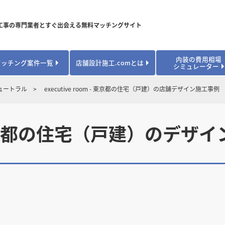
工事の専門業者とすぐ出会える無料マッチングサイト
内装の費用相場
マッチング案件一覧
店舗設計施工.comとは
シミュレーター
対応可能業種から探す
業種から探す
お役立ちコンテンツ
ュートラル
executive room - 東京都の住宅（戸建）の店舗デザイン施工事例
居酒屋・バル
居酒屋・バル
県
県
秋田県
秋田県
山形県
山形県
安心のサポート体制
開業・改装に使える補助金・助成金
カフェ・パン
カフェ・パン
飲食
飲食
内装工事費用シミュレーション
m - 東京都の住宅（戸建）のデザ
業者探し体験談
焼肉・中華料理
焼肉・中華料理
城県
城県
栃木県
栃木県
群馬県
群馬県
アパレル
アパレル
アパレル・物
アパレル・物
販・ペット
販・ペット
県
県
福井県
福井県
山梨県
山梨県
趣味・文化
趣味・文化
店舗の開業･改装をしたい方はこちら
学校・塾
学校・塾
学校・オフィ
学校・オフィ
ス・ショー
ス・ショー
県
県
滋賀県
滋賀県
奈良県
奈良県
エントランス
エントランス
ルーム
ルーム
医院・病院・ク
医院・病院・ク
医療・福祉・
医療・福祉・
県
県
山口県
山口県
スポーツ
スポーツ
スポーツジム・
スポーツジム・