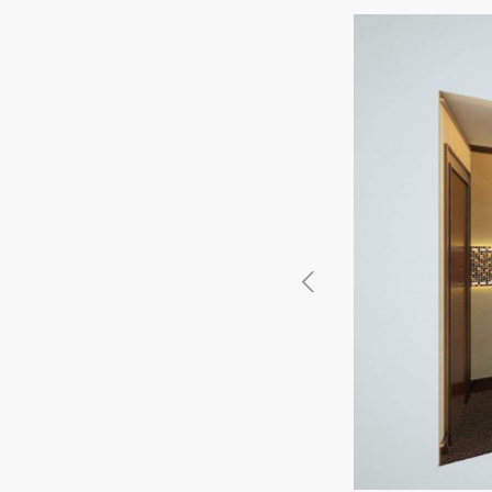
徳島県
徳島県
香川県
香川県
愛媛県
愛媛県
高知
高知
四国
四国
福岡県
福岡県
佐賀県
佐賀県
長崎県
長崎県
熊本
熊本
九州・沖縄
九州・沖縄
鹿児島県
鹿児島県
沖縄県
沖縄県
おすすめの内装業者
海外
その他地域
その他
費用相場を調べる
東京のおすすめ内装業者
神奈川･横浜のおすすめ内装業者
おすすめ内装業者ランキング
カフェの内装工事の費用相場
居酒屋･バルの内装工事の費用相
業種別 内装工事の費用相場