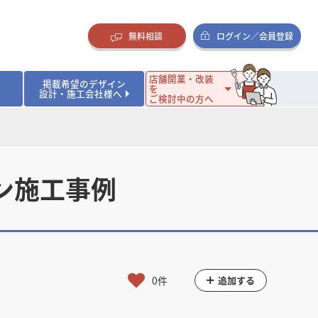
無料相談
ログイン／会員登録
店舗開業・改装
掲載希望のデザイン
を
設計・施工会社様へ
ご検討中の方へ
ダイニング・バー
ダイニング・バー
イタリアン・フレンチ
イタリアン・フレンチ
まとめ
店舗開業･改装を考えるオーナー様に役立つコラム
・ケーキ
・ケーキ
ラーメン・そば・うどん
ラーメン・そば・うどん
寿司・日本料理
寿司・日本料理
店舗デザインのプロに聞いてみた！
イン施工事例
・韓国料理
・韓国料理
クラブ・スナック
クラブ・スナック
その他飲食店
その他飲食店
インテリア・雑貨
インテリア・雑貨
スーパーマーケット・食品店・コンビニ
スーパーマーケット・食品店・コンビニ
生活・日用品・ホームセンター
生活・日用品・ホームセンター
ペット
ペット
その他小売店
その他小売店
保育園・幼稚園
保育園・幼稚園
オフィス
オフィス
イベントブース・ショールーム
イベントブース・ショールーム
ワーキングスペース
ワーキングスペース
その他公共・商業施設
その他公共・商業施設
0件
追加する
リニック
リニック
薬局
薬局
老人ホーム・介護施設
老人ホーム・介護施設
フィットネスクラブ
フィットネスクラブ
その他福祉施設
その他福祉施設