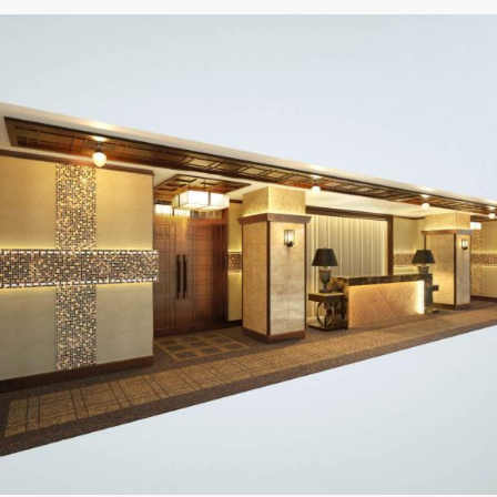
県
県
ホテル・旅
ホテル
旅
ホテル・旅
ホテル
旅
館・ブライダ
館・ブライダ
ル
その他宿泊施設
県
県
大分県
大分県
宮崎県
宮崎県
ル
美容院・美容室
美容院・美容室
美容・健康
美容・健康
エステ・マッサ
エステ・マッサ
パチンコ・スロ
パチンコ・スロ
アミューズメ
アミューズメ
おすすめ内装業者をもっと見る
ント施設
マンガ喫茶
ント施設
マンガ喫茶
場
費用相場をもっと見る
住宅（戸建）
住宅・別荘
住宅（戸建）
住宅・別荘
その他建築物
その他
その他建築物
その他
すべてのデザイン設計施工業者を見る
すべてのデザイン設計・施工事例を見る