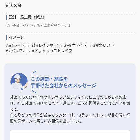
新大久保
設計・施工費（税込）
会員ログインすると詳細が見られます
イメージ
#赤(レッド)
#虹(レインボー)
#白(ホワイト)
#かわいい
#カジュアル
#ドット
#ストライプ
この店舗・施設を
手掛けた会社からのメッセージ
外国人の方に好まれやすいポップなデザインに仕上げたこちらのお店
は、在日外国人向けのモバイル通信サービスを提供するGTNモバイル様
です。
色とりどりの椅子が並ぶカウンターは、カラフルなドットが目を惹く壁
面のデザインで楽しい雰囲気を出しました。