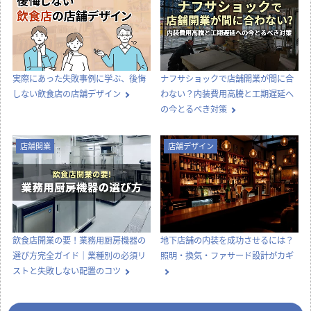
実際にあった失敗事例に学ぶ、後悔
ナフサショックで店舗開業が間に合
しない飲食店の店舗デザイン
わない？内装費用高騰と工期遅延へ
の今とるべき対策
店舗開業
店舗デザイン
飲食店開業の要！業務用厨房機器の
地下店舗の内装を成功させるには？
選び方完全ガイド｜業種別の必須リ
照明・換気・ファサード設計がカギ
ストと失敗しない配置のコツ