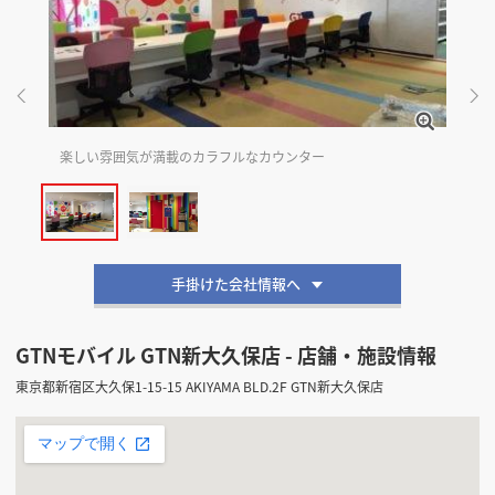
掲載希望のデザイン
設計・施工会社様へ
店舗開業・改装を
ご検討中の方へ
楽しい雰囲気が満載のカラフルなカウンター
虹
手掛けた会社情報へ
GTNモバイル GTN新大久保店 - 店舗・施設情報
東京都新宿区大久保1-15-15 AKIYAMA BLD.2F GTN新大久保店