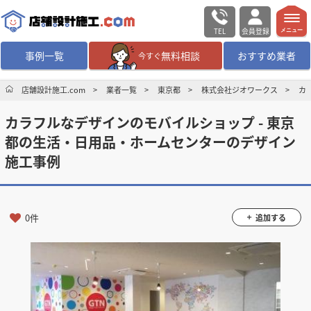
TEL
会員登録
メニュー
事例一覧
無料相談
おすすめ業者
今すぐ
無料相談
ログイン／会員登録
店舗設計施工.com
業者一覧
東京都
株式会社ジオワークス
カ
カラフルなデザインのモバイルショップ - 東京
デザイン設計・施工
業者を探す
都の生活・日用品・ホームセンターのデザイン
施工事例
店舗・商業施設の
施工事例を探す
マッチング案件一覧
0件
追加する
店舗設計施工.comとは
内装の費用相場
シミュレーター