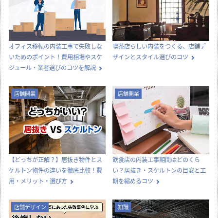
オフィス移転の内装工事で失敗しな
喫茶店らしい内装をつくる、店舗デ
いためのポイント！費用相場やスケ
ザインとスタイル選びのコツ
ジュール・業者選びのコツを解説
店舗開業
店舗開業
【どっちが正解？】居抜き物件とス
飲食店の内装工事期間はどのくら
ケルトン物件の違いを徹底比較！費
い？居抜き・スケルトンの目安と工
用・メリット・選び方
期を縮めるコツ
店舗デザイン
知識