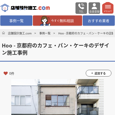
TEL
会員登録
メニュー
事例一覧
無料相談
おすすめ業者
今すぐ
無料相談
ログイン／会員登録
店舗設計施工.com
事例一覧
Hoo - 京都府のカフェ・パン・ケーキの店
Hoo - 京都府のカフェ・パン・ケーキのデザイ
デザイン設計・施工
業者を探す
ン施工事例
店舗・商業施設の
施工事例を探す
0件
追加する
マッチング案件一覧
店舗設計施工.comとは
内装の費用相場
シミュレーター