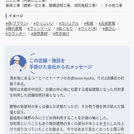
仕上工事（内装仕上工事）
躯体工事（建築一式工事、鋼構造物工事、消防施設工事）
その他工事
イメージ
#茶(ブラウン)
#かっこいい
#カジュアル
#和風
#古民家風
#隠れ家風
#ヴィンテージ
#ぬくもり
#ウッド(木)
#遊び心
#カウンター
#自然素材
#吹き抜け
この店舗・施設を
手掛けた会社からのメッセージ
清水坂にあるコーヒーとドーナツのお店loose kyoto。その2店舗目の計
画である。
場所は京都市中京区、京都の中心地に位置する看板建築となった京町家
を利用した店舗改修計画となった。
建物の各部材の多くは痛んだ状態だったが、その有り様を時が紡んだ価
値と捉え、
最低限の補修のみにとどめ再利用することを計画の軸とした。
京町家ということもあり既存建物の多くの部分が木と土を主とした仕上
げで成り立っていたことを踏まえ、今ではあまり見なくなった土間三和