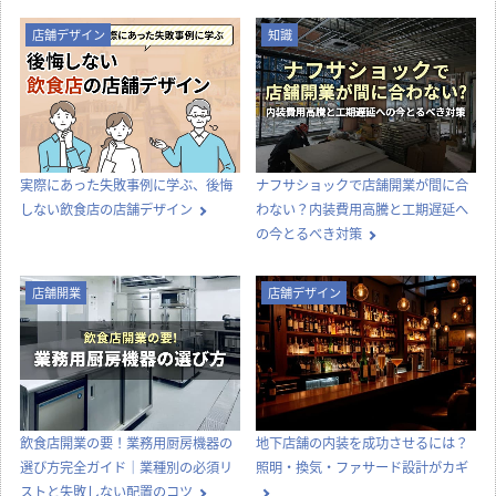
店舗デザイン
知識
実際にあった失敗事例に学ぶ、後悔
ナフサショックで店舗開業が間に合
しない飲食店の店舗デザイン
わない？内装費用高騰と工期遅延へ
の今とるべき対策
店舗開業
店舗デザイン
飲食店開業の要！業務用厨房機器の
地下店舗の内装を成功させるには？
選び方完全ガイド｜業種別の必須リ
照明・換気・ファサード設計がカギ
ストと失敗しない配置のコツ