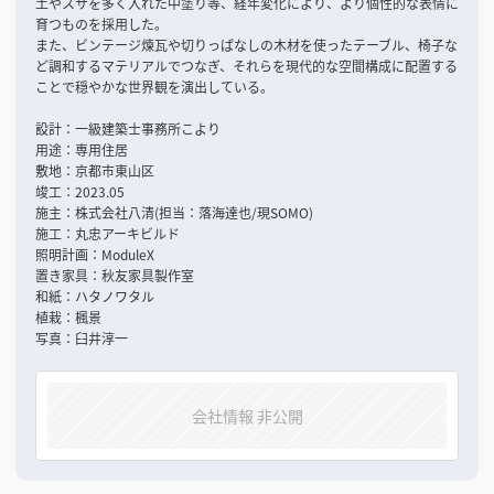
土やスサを多く入れた中塗り等、経年変化により、より個性的な表情に
育つものを採用した。
また、ビンテージ煉瓦や切りっぱなしの木材を使ったテーブル、椅子な
ど調和するマテリアルでつなぎ、それらを現代的な空間構成に配置する
ことで穏やかな世界観を演出している。
設計：一級建築士事務所こより
用途：専用住居
敷地：京都市東山区
竣工：2023.05
施主：株式会社八清(担当：落海達也/現SOMO)
施工：丸忠アーキビルド
照明計画：ModuleX
置き家具：秋友家具製作室
和紙：ハタノワタル
植栽：楓景
写真：臼井淳一
会社情報 非公開