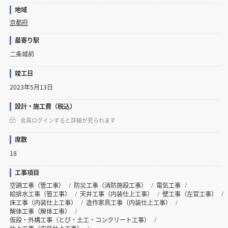
地域
京都府
最寄り駅
二条城前
竣工日
2023年5月13日
設計・施工費（税込）
会員ログインすると詳細が見られます
席数
18
工事項目
空調工事（管工事）
防災工事（消防施設工事）
電気工事
給排水工事（管工事）
天井工事（内装仕上工事）
壁工事（左官工事）
床工事（内装仕上工事）
造作家具工事（内装仕上工事）
解体工事（解体工事）
仮設・外構工事（とび・土工・コンクリート工事）