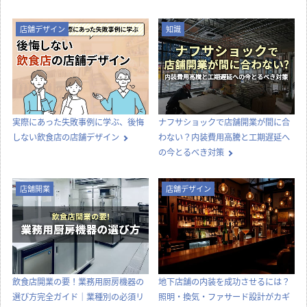
店舗デザイン
知識
実際にあった失敗事例に学ぶ、後悔
ナフサショックで店舗開業が間に合
しない飲食店の店舗デザイン
わない？内装費用高騰と工期遅延へ
の今とるべき対策
店舗開業
店舗デザイン
飲食店開業の要！業務用厨房機器の
地下店舗の内装を成功させるには？
選び方完全ガイド｜業種別の必須リ
照明・換気・ファサード設計がカギ