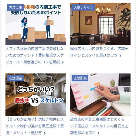
内装工事
店舗デザイン
オフィス移転の内装工事で失敗しな
喫茶店らしい内装をつくる、店舗デ
いためのポイント！費用相場やスケ
ザインとスタイル選びのコツ
ジュール・業者選びのコツを解説
店舗開業
店舗開業
【どっちが正解？】居抜き物件とス
飲食店の内装工事期間はどのくら
ケルトン物件の違いを徹底比較！費
い？居抜き・スケルトンの目安と工
用・メリット・選び方
期を縮めるコツ