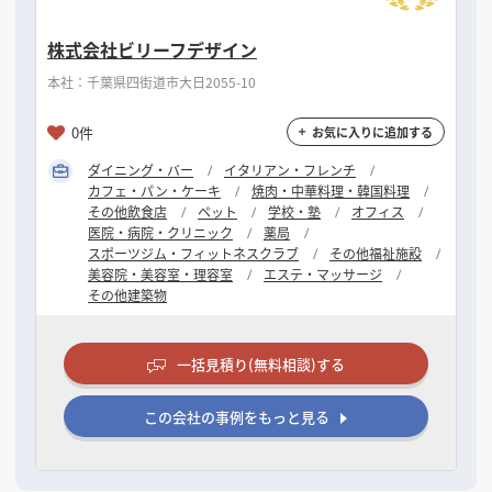
株式会社ビリーフデザイン
本社：千葉県四街道市大日2055-10
0件
お気に入りに追加する
ダイニング・バー
イタリアン・フレンチ
カフェ・パン・ケーキ
焼肉・中華料理・韓国料理
その他飲食店
ペット
学校・塾
オフィス
医院・病院・クリニック
薬局
スポーツジム・フィットネスクラブ
その他福祉施設
美容院・美容室・理容室
エステ・マッサージ
その他建築物
一括見積り(無料相談)する
この会社の事例をもっと見る