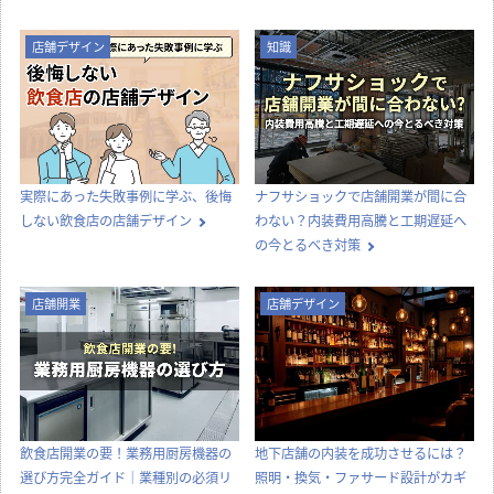
店舗デザイン
知識
実際にあった失敗事例に学ぶ、後悔
ナフサショックで店舗開業が間に合
しない飲食店の店舗デザイン
わない？内装費用高騰と工期遅延へ
の今とるべき対策
店舗開業
店舗デザイン
飲食店開業の要！業務用厨房機器の
地下店舗の内装を成功させるには？
選び方完全ガイド｜業種別の必須リ
照明・換気・ファサード設計がカギ