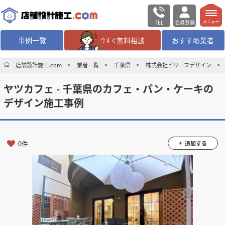
TEL
会員登録
メニュー
事例一覧
無料相談
おすすめ業者
今すぐ
無料相談
ログイン／会員登録
店舗設計施工.com
業者一覧
千葉県
株式会社ビリーフデザイン
ヤツカフェ - 千葉県のカフェ・パン・ケーキの
デザイン設計・施工
業者を探す
デザイン施工事例
店舗・商業施設の
施工事例を探す
0件
追加する
マッチング案件一覧
店舗設計施工.comとは
内装の費用相場
シミュレーター