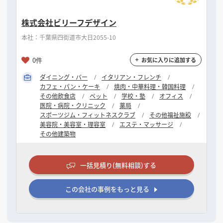
株式会社ビリーフデザイン
本社：千葉県四街道市大日2055-10
0件
お気に入りに追加する
ダイニング・バー
イタリアン・フレンチ
カフェ・パン・ケーキ
焼肉・中華料理・韓国料理
その他飲食店
ペット
学校・塾
オフィス
医院・病院・クリニック
薬局
スポーツジム・フィットネスクラブ
その他福祉施設
美容院・美容室・理容室
エステ・マッサージ
その他建築物
一括見積り(無料相談)する
この会社の事例をもっと見る