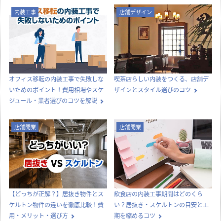
内装工事
店舗デザイン
オフィス移転の内装工事で失敗しな
喫茶店らしい内装をつくる、店舗デ
いためのポイント！費用相場やスケ
ザインとスタイル選びのコツ
ジュール・業者選びのコツを解説
店舗開業
店舗開業
【どっちが正解？】居抜き物件とス
飲食店の内装工事期間はどのくら
ケルトン物件の違いを徹底比較！費
い？居抜き・スケルトンの目安と工
用・メリット・選び方
期を縮めるコツ