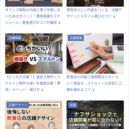
オフィス移転の内装工事で失敗しな
喫茶店らしい内装をつくる、店舗デ
いためのポイント！費用相場やスケ
ザインとスタイル選びのコツ
ジュール・業者選びのコツを解説
店舗開業
店舗開業
【どっちが正解？】居抜き物件とス
飲食店の内装工事期間はどのくら
ケルトン物件の違いを徹底比較！費
い？居抜き・スケルトンの目安と工
用・メリット・選び方
期を縮めるコツ
店舗デザイン
知識