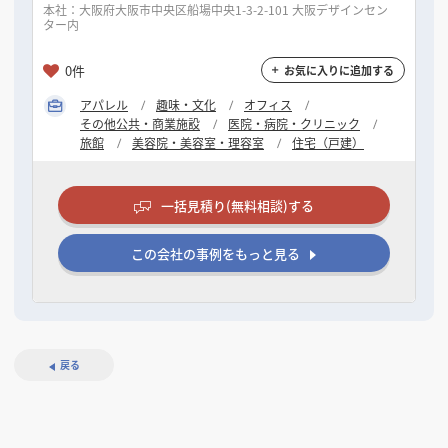
本社：大阪府大阪市中央区船場中央1-3-2-101 大阪デザインセン
ター内
0件
お気に入りに追加する
アパレル
趣味・文化
オフィス
その他公共・商業施設
医院・病院・クリニック
旅館
美容院・美容室・理容室
住宅（戸建）
一括見積り(無料相談)する
この会社の事例をもっと見る
戻る