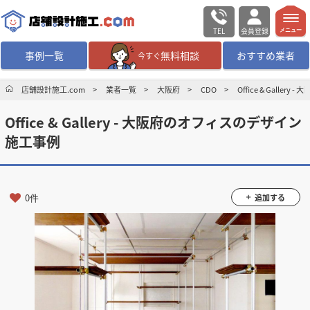
TEL
会員登録
メニュー
事例一覧
無料相談
おすすめ業者
今すぐ
無料相談
ログイン／会員登録
店舗設計施工.com
業者一覧
大阪府
CDO
Office & Gall
Office & Gallery - 大阪府のオフィスのデザイン
デザイン設計・施工
業者を探す
施工事例
店舗・商業施設の
施工事例を探す
0件
追加する
マッチング案件一覧
店舗設計施工.comとは
内装の費用相場
シミュレーター