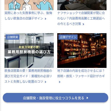
実際にあった失敗事例に学ぶ、後悔
ナフサショックで店舗開業が間に合
しない飲食店の店舗デザイン
わない？内装費用高騰と工期遅延へ
の今とるべき対策
店舗開業
店舗デザイン
飲食店開業の要！業務用厨房機器の
地下店舗の内装を成功させるには？
選び方完全ガイド｜業種別の必須リ
照明・換気・ファサード設計がカギ
ストと失敗しない配置のコツ
店舗開発・施設管理に役立つコラムを見る