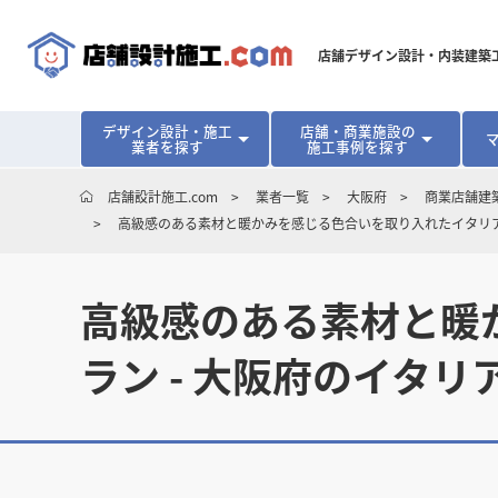
店舗デザイン設計・内装建築
デザイン設計・施工
店舗・商業施設の
業者を探す
施工事例を探す
対応可能地域から探す
地域から探す
開業･改装をご検討中の方へ
店舗設計施工.com
業者一覧
大阪府
商業店舗建
高級感のある素材と暖かみを感じる色合いを取り入れたイタリア
北海道
北海道
青森県
青森県
岩手県
岩手県
宮城
宮城
北海道・東北
北海道・東北
見積り額が安くなる理由
物件契約前に業者を決めるメリット
福島県
福島県
マッチングまでの流れ
よくある質問
店舗オーナーの内装
高級感のある素材と暖
東京都
東京都
神奈川県
神奈川県
千葉県
千葉県
茨
茨
関東
関東
埼玉県
埼玉県
ラン - 大阪府のイタ
愛知県
愛知県
新潟県
新潟県
富山県
富山県
石川
石川
中部
中部
長野県
長野県
岐阜県
岐阜県
静岡県
静岡県
大阪府
大阪府
兵庫県
兵庫県
京都府
京都府
三重
三重
関西
関西
和歌山県
和歌山県
鳥取県
鳥取県
島根県
島根県
岡山県
岡山県
広島
広島
中国
中国