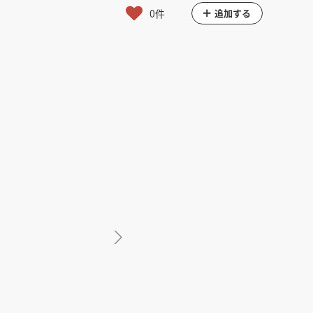
館
民泊
ブライダル・ウェディング会場
0件
追加する
館
ブライダル・ウェディング会場
その他宿泊施設
・理容室
ネイルサロン・ビューティーサロン
・理容室
ネイルサロン・ビューティーサロン
ージ
スパ・銭湯・サウナ
その他美容健康施設
ージ
スパ・銭湯・サウナ
その他美容健康施設
ット
カラオケ
ボーリング
ダーツ・ビリヤード
ット
カラオケ
ボーリング
ダーツ・ビリヤード
ゲームセンター
その他アミューズメント
ゲームセンター
その他アミューズメント
住宅（マンション・アパート）
別荘
住居その他
住宅（マンション・アパート）
別荘
住居その他