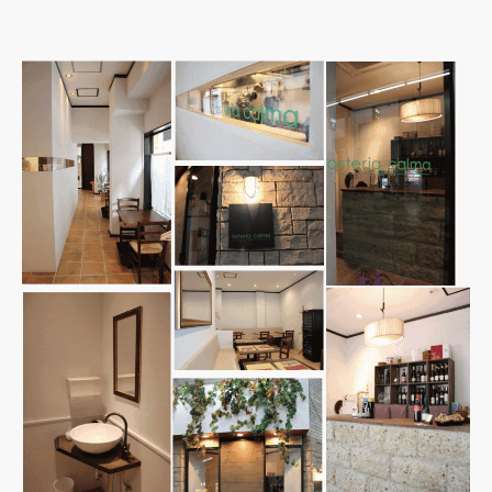
県
県
ホテル・旅
ホテル
旅
ホテル・旅
ホテル
旅
館・ブライダ
館・ブライダ
ル
その他宿泊施設
県
県
大分県
大分県
宮崎県
宮崎県
ル
美容院・美容室
美容院・美容室
美容・健康
美容・健康
エステ・マッサ
エステ・マッサ
パチンコ・スロ
パチンコ・スロ
アミューズメ
アミューズメ
おすすめ内装業者をもっと見る
ント施設
マンガ喫茶
ント施設
マンガ喫茶
場
費用相場をもっと見る
住宅（戸建）
住宅・別荘
住宅（戸建）
住宅・別荘
その他建築物
その他
その他建築物
その他
すべてのデザイン設計施工業者を見る
すべてのデザイン設計・施工事例を見る