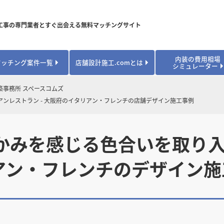
工事の専門業者とすぐ出会える無料マッチングサイト
内装の費用相場
マッチング案件一覧
店舗設計施工.comとは
シミュレーター
対応可能業種から探す
業種から探す
お役立ちコンテンツ
築事務所 スペースコムズ
ンレストラン - 大阪府のイタリアン・フレンチの店舗デザイン施工事例
居酒屋・バル
居酒屋・バル
県
県
秋田県
秋田県
山形県
山形県
安心のサポート体制
開業・改装に使える補助金・助成金
カフェ・パン
カフェ・パン
飲食
飲食
内装工事費用シミュレーション
業者探し体験談
焼肉・中華料理
焼肉・中華料理
かみを感じる色合いを取り
城県
城県
栃木県
栃木県
群馬県
群馬県
アパレル
アパレル
アパレル・物
アパレル・物
販・ペット
販・ペット
リアン・フレンチのデザイン
県
県
福井県
福井県
山梨県
山梨県
趣味・文化
趣味・文化
店舗の開業･改装をしたい方はこちら
学校・塾
学校・塾
学校・オフィ
学校・オフィ
ス・ショー
ス・ショー
県
県
滋賀県
滋賀県
奈良県
奈良県
エントランス
エントランス
ルーム
ルーム
医院・病院・ク
医院・病院・ク
医療・福祉・
医療・福祉・
県
県
山口県
山口県
スポーツ
スポーツ
スポーツジム・
スポーツジム・