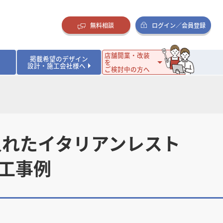
無料相談
ログイン／会員登録
店舗開業・改装
掲載希望のデザイン
を
設計・施工会社様へ
ご検討中の方へ
ダイニング・バー
ダイニング・バー
イタリアン・フレンチ
イタリアン・フレンチ
まとめ
店舗開業･改装を考えるオーナー様に役立つコラム
・ケーキ
・ケーキ
ラーメン・そば・うどん
ラーメン・そば・うどん
寿司・日本料理
寿司・日本料理
店舗デザインのプロに聞いてみた！
・韓国料理
・韓国料理
クラブ・スナック
クラブ・スナック
その他飲食店
その他飲食店
入れたイタリアンレスト
インテリア・雑貨
インテリア・雑貨
スーパーマーケット・食品店・コンビニ
スーパーマーケット・食品店・コンビニ
施工事例
生活・日用品・ホームセンター
生活・日用品・ホームセンター
ペット
ペット
その他小売店
その他小売店
保育園・幼稚園
保育園・幼稚園
オフィス
オフィス
イベントブース・ショールーム
イベントブース・ショールーム
ワーキングスペース
ワーキングスペース
その他公共・商業施設
その他公共・商業施設
リニック
リニック
薬局
薬局
老人ホーム・介護施設
老人ホーム・介護施設
フィットネスクラブ
フィットネスクラブ
その他福祉施設
その他福祉施設