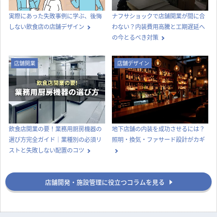
実際にあった失敗事例に学ぶ、後悔
ナフサショックで店舗開業が間に合
しない飲食店の店舗デザイン
わない？内装費用高騰と工期遅延へ
の今とるべき対策
店舗開業
店舗デザイン
飲食店開業の要！業務用厨房機器の
地下店舗の内装を成功させるには？
選び方完全ガイド｜業種別の必須リ
照明・換気・ファサード設計がカギ
ストと失敗しない配置のコツ
店舗開発・施設管理に役立つコラムを見る