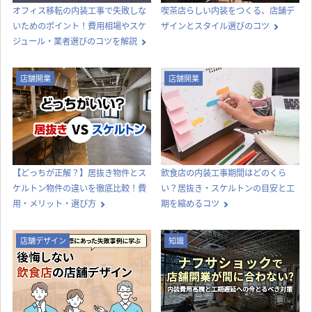
オフィス移転の内装工事で失敗しな
喫茶店らしい内装をつくる、店舗デ
いためのポイント！費用相場やスケ
ザインとスタイル選びのコツ
ジュール・業者選びのコツを解説
店舗開業
店舗開業
【どっちが正解？】居抜き物件とス
飲食店の内装工事期間はどのくら
ケルトン物件の違いを徹底比較！費
い？居抜き・スケルトンの目安と工
用・メリット・選び方
期を縮めるコツ
店舗デザイン
知識