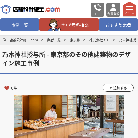
TEL
会員登録
メニュー
事例一覧
無料相談
おすすめ業者
今すぐ
無料相談
ログイン／会員登録
店舗設計施工.com
業者一覧
東京都
株式会社イド
乃木神社授与
乃木神社授与所 - 東京都のその他建築物のデザ
デザイン設計・施工
業者を探す
イン施工事例
店舗・商業施設の
施工事例を探す
0件
追加する
マッチング案件一覧
店舗設計施工.comとは
内装の費用相場
シミュレーター