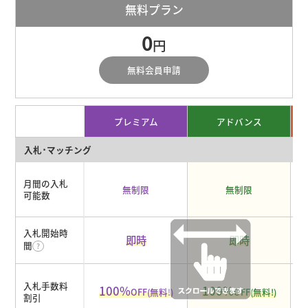
無料プラン
0
円
無料会員申請
プレミアム
アドバンス
入札･マッチング
月間の入札
無制限
無制限
可能数
入札開始時
即時
即時
間
入札手数料
100%
100%
OFF(無料!)
OFF(無料!)
割引