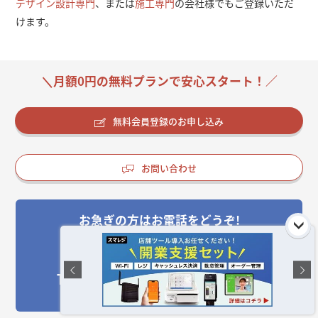
デザイン設計専門
、または
施工専門
の会社様でもご登録いただ
けます。
＼月額0円の無料プランで安心スタート！／
無料会員登録のお申し込み
お問い合わせ
お急ぎの方はお電話をどうぞ!
受付時間:平日10:00～17:00(土日祝休)
050-3533-1265
TEL: