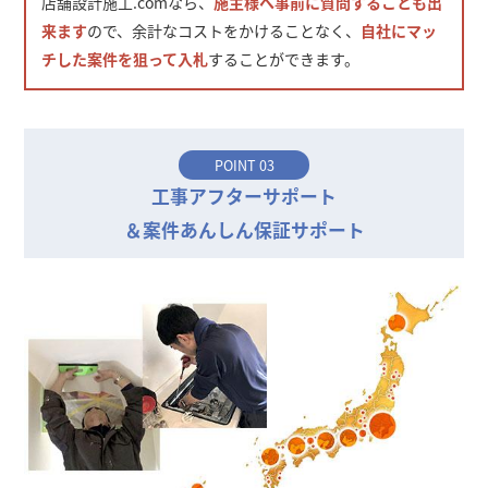
店舗設計施工.comなら、
施主様へ事前に質問することも出
来ます
ので、余計なコストをかけることなく、
自社にマッ
チした案件を狙って入札
することができます。
POINT 03
工事アフターサポート
＆案件あんしん保証サポート