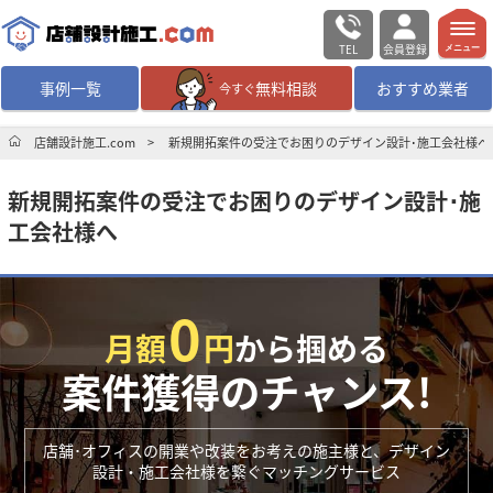
TEL
会員登録
メニュー
事例一覧
無料相談
おすすめ業者
今すぐ
無料相談
ログイン／会員登録
店舗設計施工.com
新規開拓案件の受注でお困りのデザイン設計･施工会社様へ
新規開拓案件の受注でお困りのデザイン設計･施
デザイン設計・施工
業者を探す
工会社様へ
店舗・商業施設の
施工事例を探す
0
マッチング案件一覧
月額
円
から掴める
案件獲得のチャンス!
店舗設計施工.comとは
店舗･オフィスの開業や改装をお考えの施主様と、デザイン
内装の費用相場
シミュレーター
設計・施工会社様を繋ぐマッチングサービス