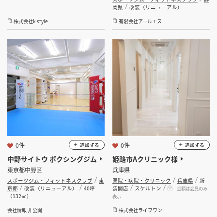
岡県
改装（リニューアル）
株式会社k style
有限会社アールエス
0件
0件
追加する
追加する
中野サイトウ ボクシングジム
姫路市Aクリニック様
東京都中野区
兵庫県
スポーツジム・フィットネスクラブ
東
医院・病院・クリニック
兵庫県
新
京都
改装（リニューアル）
40坪
装開店
スケルトン
金額は会員のみ
（132㎡）
表示
会社情報 非公開
株式会社ライフワン