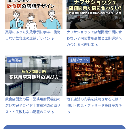
【どっちが正解？】居抜き物件とス
飲食店の内装工事期間はどのくら
ケルトン物件の違いを徹底比較！費
い？居抜き・スケルトンの目安と工
用・メリット・選び方
期を縮めるコツ
店舗デザイン
知識
実際にあった失敗事例に学ぶ、後悔
ナフサショックで店舗開業が間に合
しない飲食店の店舗デザイン
わない？内装費用高騰と工期遅延へ
の今とるべき対策
店舗開業
店舗デザイン