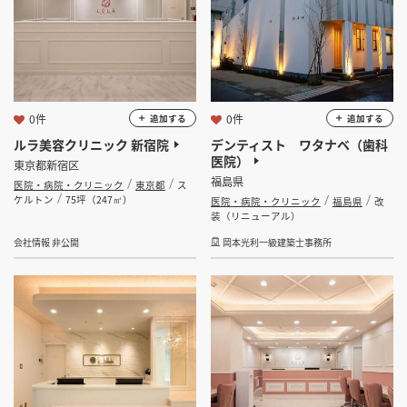
坪 ～
坪
フリーワード
0件
0件
追加する
追加する
ルラ美容クリニック 新宿院
デンティスト ワタナベ（歯科
医院）
東京都新宿区
検索する
福島県
医院・病院・クリニック
東京都
ス
ケルトン
75坪（247㎡）
医院・病院・クリニック
福島県
改
装（リニューアル）
会社情報 非公開
岡本光利一級建築士事務所