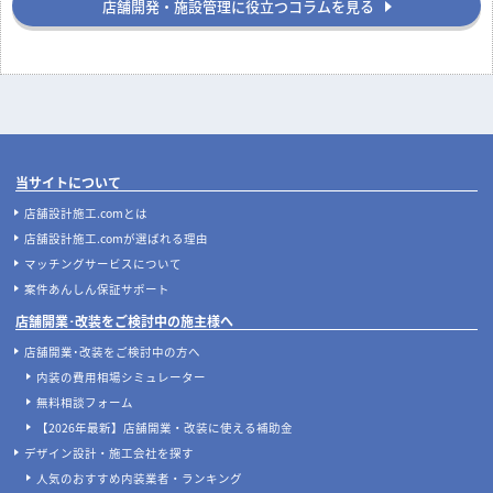
飲食店開業の要！業務用厨房機器の
地下店舗の内装を成功させるには？
選び方完全ガイド｜業種別の必須リ
照明・換気・ファサード設計がカギ
ストと失敗しない配置のコツ
店舗開発・施設管理に役立つコラムを見る
当サイトについて
店舗設計施工.comとは
店舗設計施工.comが選ばれる理由
マッチングサービスについて
案件あんしん保証サポート