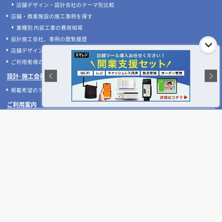
店舗開業･改装をご検討中の施主様へ
店舗開業･改装をご検討中の方へ
内装の費用相場シミュレーター
無料相談フォーム
【2026年最新】店舗開業・改装に使える補助金
デザイン設計・施工会社を探す
人気のおすすめ内装業者・ランキング
店舗デザイン・設計会社のテーマ別比較
店舗・商業施設の施工事例を探す
業種別 内装工事の費用相場
設計施工会社、事例の閲覧履歴
店舗デザインのプロに聞いてみた！
ご利用者様の声
設計･施工会社様へ
掲載希望のデザイン設計･施工会社様へ
ご利用案内
よくある質問
お問い合わせ