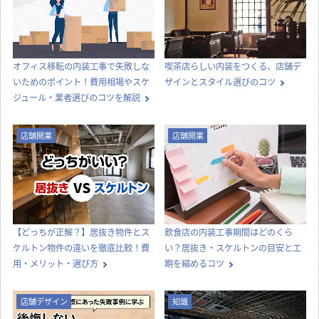
その他
コラムTOP
新着記事一覧
内装工事
店舗デザイン
オフィス移転の内装工事で失敗しな
喫茶店らしい内装をつくる、店舗デ
いためのポイント！費用相場やスケ
ザインとスタイル選びのコツ
ジュール・業者選びのコツを解説
店舗開業
店舗開業