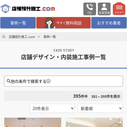
TEL
会員登録
メニュー
事例一覧
無料相談
おすすめ業者
今すぐ
無料相談
ログイン／会員登録
店舗設計施工.com
事例一覧
CASE STUDY
デザイン設計・施工
業者を探す
店舗デザイン・内装施工事例一覧
店舗・商業施設の
施工事例を探す
他の条件で検索する
マッチング案件一覧
395
検索条件をクリア
件中
381～395
件を表示
店舗設計施工.comとは
選択する
地域
内装の費用相場
シミュレーター