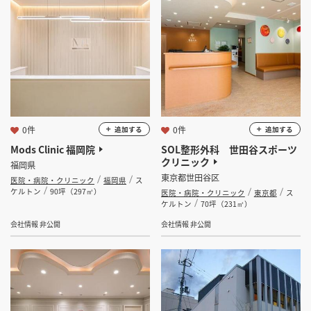
選択する
業種
掲載希望のデザイン
設計・施工会社様へ
医院・病院・クリニック
薬局
老人ホーム・介護施設
店舗開業・改装を
ご検討中の方へ
スポーツジム・フィットネスクラブ
その他福祉施設
選択する
設計・施工範囲
0件
0件
追加する
追加する
Mods Clinic 福岡院
SOL整形外科 世田谷スポーツ
選択する
設計施工会社
クリニック
福岡県
東京都世田谷区
医院・病院・クリニック
福岡県
ス
ケルトン
90坪（297㎡）
医院・病院・クリニック
東京都
ス
ケルトン
70坪（231㎡）
金額
会社情報 非公開
会社情報 非公開
会員ログインすると検索できます。
坪数