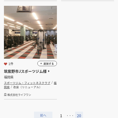
1件
追加する
筑紫野市Jスポーツジム様
福岡県
スポーツジム・フィットネスクラブ
福
岡県
改装（リニューアル）
株式会社ライフワン
1
20
・・・