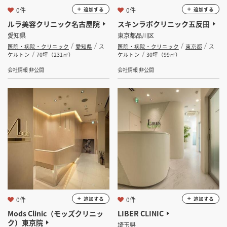
0件
0件
追加する
追加する
ルラ美容クリニック名古屋院
スキンラボクリニック五反田
愛知県
東京都品川区
医院・病院・クリニック
愛知県
ス
医院・病院・クリニック
東京都
ス
ケルトン
70坪（231㎡）
ケルトン
30坪（99㎡）
会社情報 非公開
会社情報 非公開
0件
0件
追加する
追加する
Mods Clinic（モッズクリニッ
LIBER CLINIC
ク）東京院
埼玉県