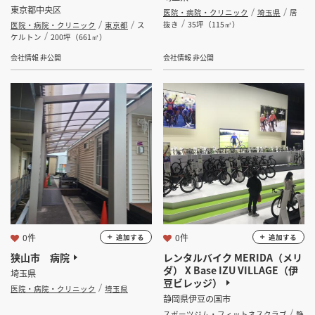
東京都中央区
医院・病院・クリニック
埼玉県
居
抜き
35坪（115㎡）
医院・病院・クリニック
東京都
ス
ケルトン
200坪（661㎡）
会社情報 非公開
会社情報 非公開
0件
0件
追加する
追加する
狭山市 病院
レンタルバイク MERIDA（メリ
ダ） X Base IZU VILLAGE（伊
埼玉県
豆ビレッジ）
医院・病院・クリニック
埼玉県
静岡県伊豆の国市
スポーツジム・フィットネスクラブ
静