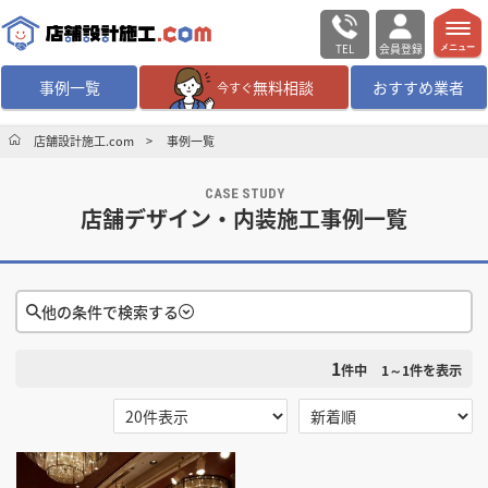
TEL
会員登録
メニュー
事例一覧
無料相談
おすすめ業者
今すぐ
無料相談
ログイン／会員登録
店舗設計施工.com
事例一覧
CASE STUDY
デザイン設計・施工
業者を探す
店舗デザイン・内装施工事例一覧
店舗・商業施設の
施工事例を探す
他の条件で検索する
マッチング案件一覧
1
検索条件をクリア
件中
1～1
件を表示
店舗設計施工.comとは
選択する
地域
内装の費用相場
シミュレーター
高知県