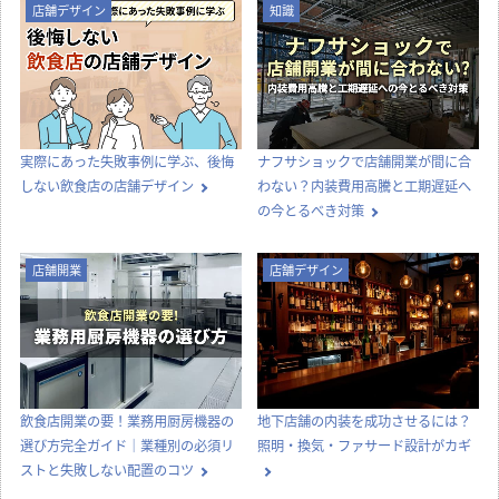
店舗デザイン
知識
実際にあった失敗事例に学ぶ、後悔
ナフサショックで店舗開業が間に合
しない飲食店の店舗デザイン
わない？内装費用高騰と工期遅延へ
の今とるべき対策
店舗開業
店舗デザイン
飲食店開業の要！業務用厨房機器の
地下店舗の内装を成功させるには？
選び方完全ガイド｜業種別の必須リ
照明・換気・ファサード設計がカギ
ストと失敗しない配置のコツ