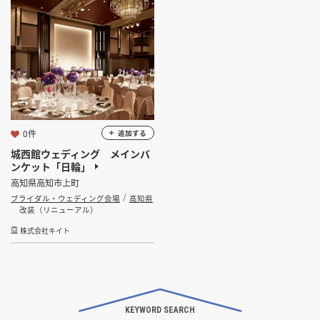
掲載希望のデザイン
設計・施工会社様へ
選択する
業種
ホテル
旅館
ブライダル・ウェディング会場
店舗開業・改装を
ご検討中の方へ
その他宿泊施設
選択する
設計・施工範囲
0件
追加する
城西館ウェディング メインバ
選択する
設計施工会社
ンケット「日輪」
高知県高知市上町
ブライダル・ウェディング会場
高知県
金額
改装（リニューアル）
株式会社キイト
会員ログインすると検索できます。
坪数
KEYWORD SEARCH
坪 ～
坪