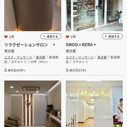
フリーワード
0件
0件
追加する
追加する
リラクゼーションサロン
SMOO＋RERA
東京都
東京都
検索する
エステ・マッサージ
東京都
新装開
エステ・マッサージ
東京都
新装開
店
スケルトン
15坪（49㎡）
店
スケルトン
株式会社MK’s
株式会社TBS