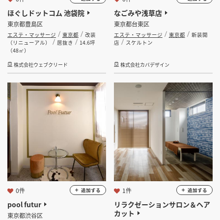
ほぐしドットコム 池袋院
なごみや浅草店
東京都豊島区
東京都台東区
エステ・マッサージ
東京都
改装
エステ・マッサージ
東京都
新装開
（リニューアル）
居抜き
14.6坪
店
スケルトン
（48㎡）
株式会社ウェブクリード
株式会社カバデザイン
0件
1件
追加する
追加する
pool futur
リラクゼーションサロン＆ヘア
カット
東京都渋谷区