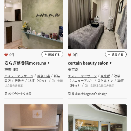
栃木県
群馬県
埼玉県
掲載希望のデザイン
設計・施工会社様へ
選択する
業種
店舗開業・改装を
ご検討中の方へ
エステ・マッサージ
選択する
設計・施工範囲
0件
0件
追加する
追加する
安らぎ整骨院more.na
certain beauty salon
選択する
設計施工会社
神奈川県
東京都
エステ・マッサージ
神奈川県
新装
エステ・マッサージ
東京都
改装
開店
居抜き
15坪（49㎡）
（リニューアル）
スケルトン
30坪
金額
（99㎡）
金額
は会員のみ表示
金額は会員のみ表示
株式会社十文字屋
株式会社frogman’s design
会員ログインすると検索できます。
坪数
坪 ～
坪