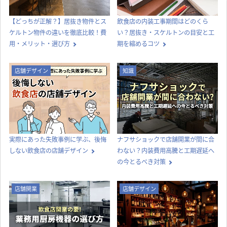
【どっちが正解？】居抜き物件とス
飲食店の内装工事期間はどのくら
ケルトン物件の違いを徹底比較！費
い？居抜き・スケルトンの目安と工
用・メリット・選び方
期を縮めるコツ
店舗デザイン
知識
実際にあった失敗事例に学ぶ、後悔
ナフサショックで店舗開業が間に合
しない飲食店の店舗デザイン
わない？内装費用高騰と工期遅延へ
の今とるべき対策
店舗開業
店舗デザイン