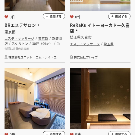
0件
0件
追加する
追加する
BRエステサロン
ReRaKu イトーヨーカドー久喜
店
東京都
埼玉県久喜市
エステ・マッサージ
東京都
新装開
店
スケルトン
30坪（99㎡）
エステ・マッサージ
埼玉県
金額は会員のみ表示
株式会社ユニット・エム・アイ・エー
株式会社プレイブ
0件
0件
追加する
追加する