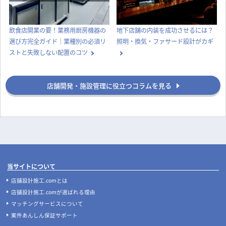
飲食店開業の要！業務用厨房機器の
地下店舗の内装を成功させるには？
選び方完全ガイド｜業種別の必須リ
照明・換気・ファサード設計がカギ
ストと失敗しない配置のコツ
店舗開発・施設管理に役立つコラムを見る
当サイトについて
店舗設計施工.comとは
店舗設計施工.comが選ばれる理由
マッチングサービスについて
案件あんしん保証サポート