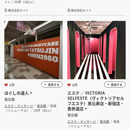
トン
55坪（181㎡）
株式会社キイト
株式会社キイト
0件
0件
追加する
追加する
ほぐしの達人
エステ ／ VICTORIA
SELFESTE（ヴィクトリアセル
東京都
フエステ）恵比寿店・新宿店・
エステ・マッサージ
東京都
改装
表参道店
（リニューアル）
25坪（82㎡）
東京都
エステ・マッサージ
東京都
改装
（リニューアル）