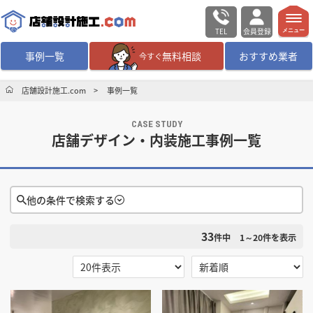
TEL
会員登録
メニュー
事例一覧
無料相談
おすすめ業者
今すぐ
無料相談
ログイン／会員登録
店舗設計施工.com
事例一覧
CASE STUDY
デザイン設計・施工
業者を探す
店舗デザイン・内装施工事例一覧
店舗・商業施設の
施工事例を探す
他の条件で検索する
マッチング案件一覧
33
検索条件をクリア
件中
1～20
件を表示
店舗設計施工.comとは
選択する
地域
内装の費用相場
シミュレーター
東京都
神奈川県
千葉県
茨城県