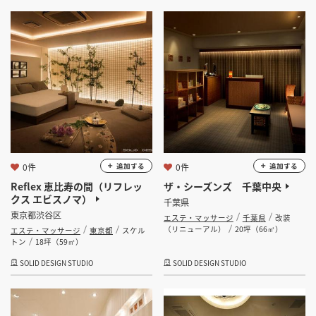
0件
0件
追加する
追加する
Reflex 恵比寿の間（リフレッ
ザ・シーズンズ 千葉中央
クス エビスノマ）
千葉県
東京都渋谷区
エステ・マッサージ
千葉県
改装
（リニューアル）
20坪（66㎡）
エステ・マッサージ
東京都
スケル
トン
18坪（59㎡）
SOLID DESIGN STUDIO
SOLID DESIGN STUDIO