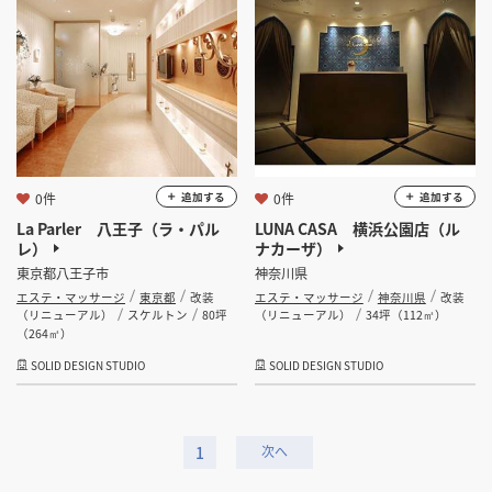
0件
0件
追加する
追加する
La Parler 八王子（ラ・パル
LUNA CASA 横浜公園店（ル
レ）
ナカーザ）
東京都八王子市
神奈川県
エステ・マッサージ
東京都
改装
エステ・マッサージ
神奈川県
改装
（リニューアル）
スケルトン
80坪
（リニューアル）
34坪（112㎡）
（264㎡）
SOLID DESIGN STUDIO
SOLID DESIGN STUDIO
1