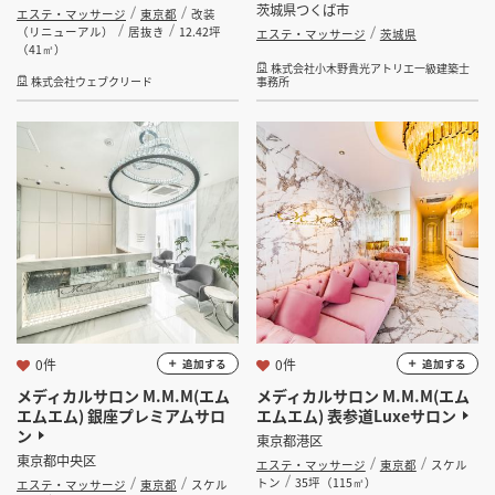
茨城県つくば市
エステ・マッサージ
東京都
改装
（リニューアル）
居抜き
12.42坪
エステ・マッサージ
茨城県
（41㎡）
株式会社小木野貴光アトリエ一級建築士
株式会社ウェブクリード
事務所
0件
0件
追加する
追加する
メディカルサロン M.M.M(エム
メディカルサロン M.M.M(エム
エムエム) 銀座プレミアムサロ
エムエム) 表参道Luxeサロン
ン
東京都港区
東京都中央区
エステ・マッサージ
東京都
スケル
トン
35坪（115㎡）
エステ・マッサージ
東京都
スケル