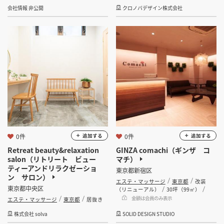
会社情報 非公開
クロノバデザイン株式会社
0件
0件
追加する
追加する
Retreat beauty&relaxation
GINZA comachi（ギンザ コ
salon（リトリート ビュー
マチ）
ティーアンドリラクゼーショ
東京都新宿区
ン サロン）
エステ・マッサージ
東京都
改装
東京都中央区
（リニューアル）
30坪（99㎡）
金額は会員のみ表示
エステ・マッサージ
東京都
居抜き
株式会社 solva
SOLID DESIGN STUDIO