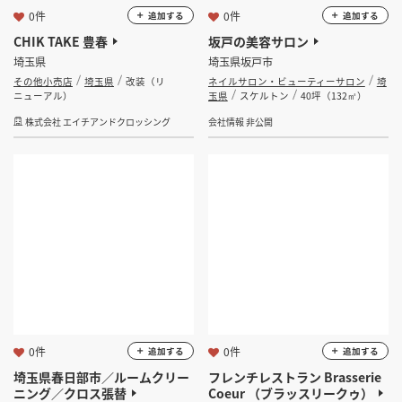
0件
0件
追加する
追加する
CHIK TAKE 豊春
坂戸の美容サロン
埼玉県
埼玉県坂戸市
その他小売店
埼玉県
改装（リ
ネイルサロン・ビューティーサロン
埼
ニューアル）
玉県
スケルトン
40坪（132㎡）
株式会社 エイチアンドクロッシング
会社情報 非公開
0件
0件
追加する
追加する
埼玉県春日部市／ルームクリー
フレンチレストラン Brasserie
ニング／クロス張替
Coeur （ブラッスリークゥ）