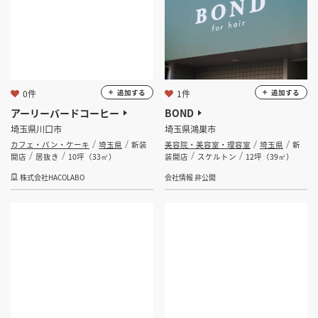
0件
1件
追加する
追加する
アーリーバードコーヒー
BOND
埼玉県川口市
埼玉県鴻巣市
カフェ・パン・ケーキ
埼玉県
新装
美容院・美容室・理容室
埼玉県
新
開店
居抜き
10坪（33㎡）
装開店
スケルトン
12坪（39㎡）
株式会社HACOLABO
会社情報 非公開