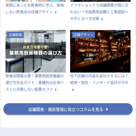
オフィス移転の内装工事で失敗しな
喫茶店らしい内装をつくる、店舗デ
いためのポイント！費用相場やスケ
ザインとスタイル選びのコツ
ジュール・業者選びのコツを解説
店舗開業
店舗開業
【どっちが正解？】居抜き物件とス
飲食店の内装工事期間はどのくら
ケルトン物件の違いを徹底比較！費
い？居抜き・スケルトンの目安と工
用・メリット・選び方
期を縮めるコツ
店舗デザイン
知識