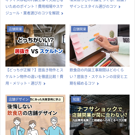
店舗設計施工.comでは、飲食店・店舗・オフィスの開業・出店・改装
に役立つ情報や知識を発信中！
カテゴリー別に見る
店舗設計
店舗デザイン
内装工事
法律
知識
店舗開業
その他
コラムTOP
新着記事一覧
内装工事
店舗デザイン