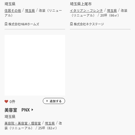
埼玉県
埼玉県上尾市
住居その他
埼玉県
改装（リニュー
イタリアン・フレンチ
埼玉県
改装
アル）
（リニューアル）
20坪（66㎡）
株式会社H&Mホームズ
株式会社ネクステージ
0件
追加する
美容室 PNX
埼玉県
美容院・美容室・理容室
埼玉県
改
装（リニューアル）
25坪（82㎡）