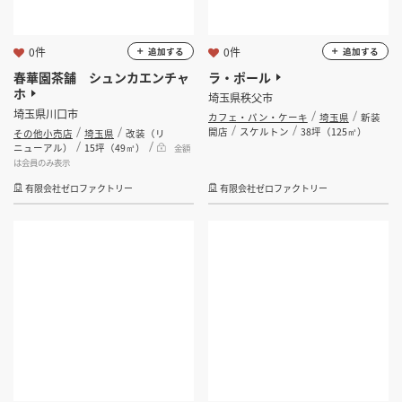
0件
0件
追加する
追加する
春華園茶舗 シュンカエンチャ
ラ・ポール
ホ
埼玉県秩父市
埼玉県川口市
カフェ・パン・ケーキ
埼玉県
新装
開店
スケルトン
38坪（125㎡）
その他小売店
埼玉県
改装（リ
ニューアル）
15坪（49㎡）
金額
は会員のみ表示
有限会社ゼロファクトリー
有限会社ゼロファクトリー