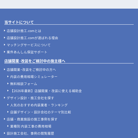
実際にあった失敗事例に学ぶ、後悔
ナフサショックで店舗開業が間に合
しない飲食店の店舗デザイン
わない？内装費用高騰と工期遅延へ
の今とるべき対策
店舗開業
店舗デザイン
飲食店開業の要！業務用厨房機器の
地下店舗の内装を成功させるには？
選び方完全ガイド｜業種別の必須リ
照明・換気・ファサード設計がカギ
ストと失敗しない配置のコツ
店舗開発・施設管理に役立つコラムを見る