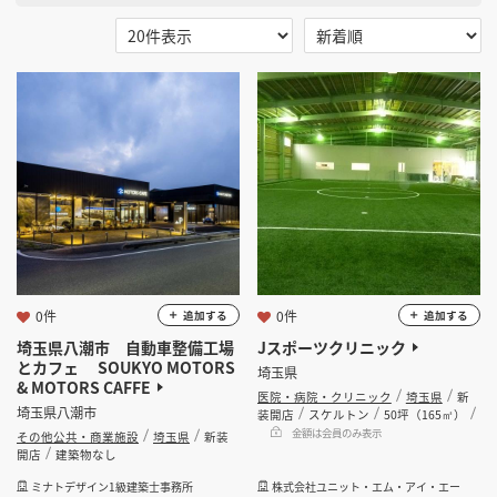
掲載希望のデザイン
設計・施工会社様へ
選択する
地域
埼玉県
店舗開業・改装を
ご検討中の方へ
選択する
業種
選択する
設計・施工範囲
選択する
設計施工会社
0件
0件
追加する
追加する
埼玉県八潮市 自動車整備工場
Jスポーツクリニック
とカフェ SOUKYO MOTORS
埼玉県
金額
& MOTORS CAFFE
医院・病院・クリニック
埼玉県
新
埼玉県八潮市
装開店
スケルトン
50坪（165㎡）
会員ログインすると検索できます。
金額は会員のみ表示
その他公共・商業施設
埼玉県
新装
開店
建築物なし
ミナトデザイン1級建築士事務所
株式会社ユニット・エム・アイ・エー
坪数