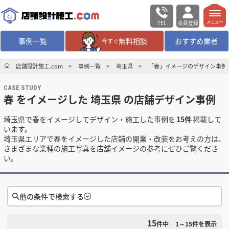
TEL
会員登録
メニュー
事例一覧
無料相談
おすすめ業者
今すぐ
無料相談
ログイン／会員登録
店舗設計施工.com
事例一覧
埼玉県
「春」イメージのデザイン事例
CASE STUDY
デザイン設計・施工
業者を探す
春 をイメージした 埼玉県 の店舗デザイン事例
埼玉県で春をイメージしてデザイン・施工した事例を
15件
掲載して
店舗・商業施設の
施工事例を探す
います。
埼玉県エリアで春をイメージした店舗の開業・改装をお考えの方は、
さまざまな業種の施工写真を店舗イメージの参考にぜひご覧くださ
マッチング案件一覧
い。
店舗設計施工.comとは
他の条件で検索する
内装の費用相場
シミュレーター
15
検索条件をクリア
件中
1～15
件を表示