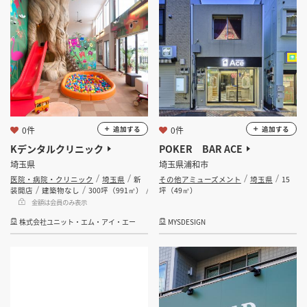
0件
0件
追加する
追加する
Kデンタルクリニック
POKER BAR ACE
埼玉県
埼玉県浦和市
医院・病院・クリニック
埼玉県
新
その他アミューズメント
埼玉県
15
装開店
建築物なし
300坪（991㎡）
坪（49㎡）
金額は会員のみ表示
株式会社ユニット・エム・アイ・エー
MYSDESIGN