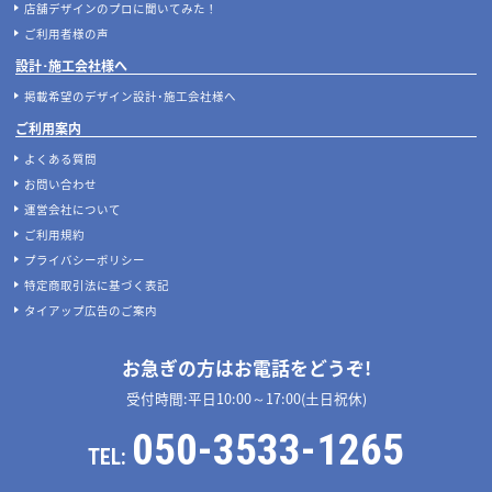
当サイトについて
店舗設計施工.comとは
店舗設計施工.comが選ばれる理由
マッチングサービスについて
案件あんしん保証サポート
店舗開業･改装をご検討中の施主様へ
店舗開業･改装をご検討中の方へ
内装の費用相場シミュレーター
無料相談フォーム
【2026年最新】店舗開業・改装に使える補助金
デザイン設計・施工会社を探す
人気のおすすめ内装業者・ランキング
店舗デザイン・設計会社のテーマ別比較
店舗・商業施設の施工事例を探す