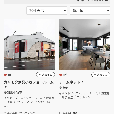
掲載希望のデザイン
設計・施工会社様へ
選択する
地域
店舗開業・改装を
ご検討中の方へ
選択する
業種
イベントブース・ショールーム
選択する
設計・施工範囲
選択する
設計施工会社
0件
0件
追加する
追加する
カリモク家具小牧ショールーム
チームネット
東京都
金額
愛知県小牧市
イベントブース・ショールーム
東京都
新装開店
スケルトン
イベントブース・ショールーム
愛知県
会員ログインすると検索できます。
改装（リニューアル）
50坪（165
㎡）
株式会社ブランディング
株式会社TBS