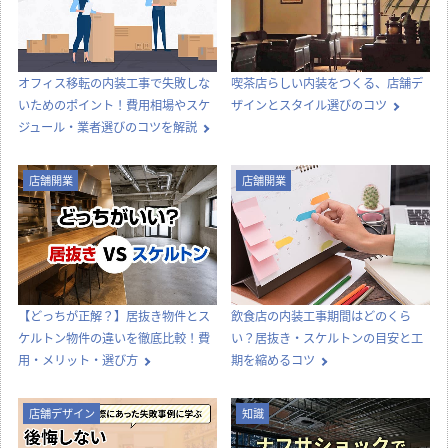
店舗開発・施設管理に
役立つコラム
店舗設計施工.comでは、飲食店・店舗・オフィスの開業・出店・改装
に役立つ情報や知識を発信中！
カテゴリー別に見る
店舗設計
店舗デザイン
内装工事
法律
知識
店舗開業
その他
コラムTOP
新着記事一覧
内装工事
店舗デザイン