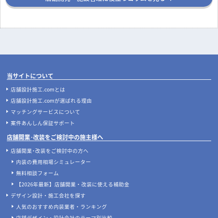
実際にあった失敗事例に学ぶ、後悔
ナフサショックで店舗開業が間に合
しない飲食店の店舗デザイン
わない？内装費用高騰と工期遅延へ
の今とるべき対策
店舗開業
店舗デザイン
飲食店開業の要！業務用厨房機器の
地下店舗の内装を成功させるには？
選び方完全ガイド｜業種別の必須リ
照明・換気・ファサード設計がカギ
ストと失敗しない配置のコツ
店舗開発・施設管理に役立つコラムを見る