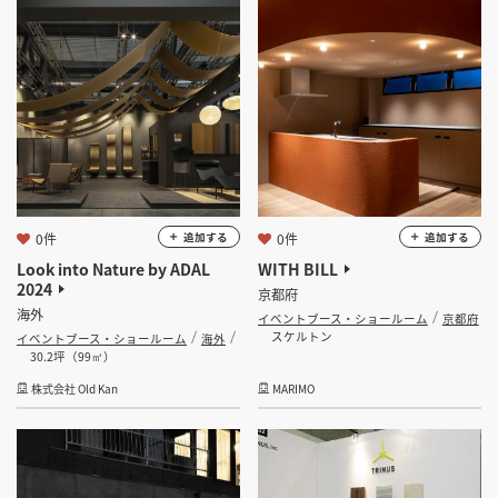
0件
0件
追加する
追加する
Look into Nature by ADAL
WITH BILL
2024
京都府
海外
イベントブース・ショールーム
京都府
スケルトン
イベントブース・ショールーム
海外
30.2坪（99㎡）
株式会社 Old Kan
MARIMO