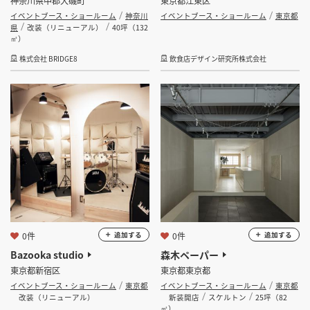
神奈川県中郡大磯町
東京都江東区
イベントブース・ショールーム
神奈川
イベントブース・ショールーム
東京都
県
改装（リニューアル）
40坪（132
㎡）
株式会社 BRIDGE8
飲食店デザイン研究所株式会社
0件
0件
追加する
追加する
Bazooka studio
森木ペーパー
東京都新宿区
東京都東京都
イベントブース・ショールーム
東京都
イベントブース・ショールーム
東京都
改装（リニューアル）
新装開店
スケルトン
25坪（82
㎡）