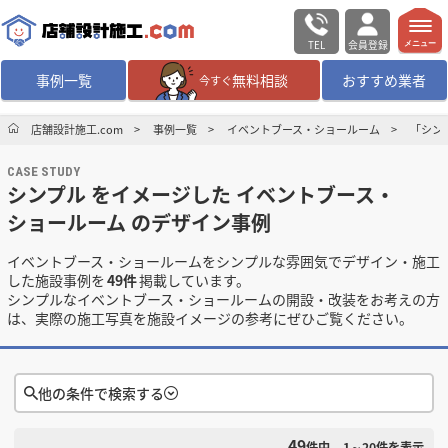
TEL
会員登録
メニュー
事例一覧
無料相談
おすすめ業者
今すぐ
無料相談
ログイン／会員登録
店舗設計施工.com
事例一覧
イベントブース・ショールーム
「シン
CASE STUDY
デザイン設計・施工
業者を探す
シンプル をイメージした イベントブース・
ショールーム のデザイン事例
店舗・商業施設の
施工事例を探す
イベントブース・ショールームをシンプルな雰囲気でデザイン・施工
した施設事例を
49件
掲載しています。
マッチング案件一覧
シンプルなイベントブース・ショールームの開設・改装をお考えの方
は、実際の施工写真を施設イメージの参考にぜひご覧ください。
店舗設計施工.comとは
他の条件で検索する
内装の費用相場
シミュレーター
49
検索条件をクリア
件中
1～20
件を表示