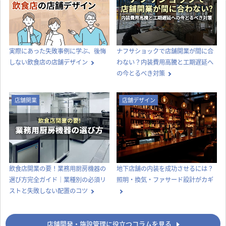
オフィス移転の内装工事で失敗しな
喫茶店らしい内装をつくる、店舗デ
いためのポイント！費用相場やスケ
ザインとスタイル選びのコツ
ジュール・業者選びのコツを解説
店舗開業
店舗開業
【どっちが正解？】居抜き物件とス
飲食店の内装工事期間はどのくら
ケルトン物件の違いを徹底比較！費
い？居抜き・スケルトンの目安と工
用・メリット・選び方
期を縮めるコツ
店舗デザイン
知識