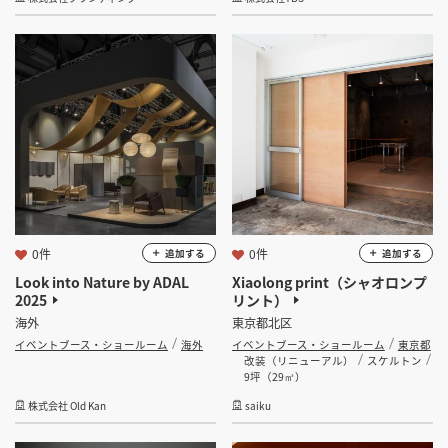
坪数
坪 ～
坪
フリーワード
検索する
0件
0件
追加する
追加する
Look into Nature by ADAL
Xiaolong print（シャオロンプ
2025
リント）
海外
東京都北区
イベントブース・ショールーム
海外
イベントブース・ショールーム
東京都
改装（リニューアル）
スケルトン
9坪（29㎡）
株式会社 Old Kan
saiku