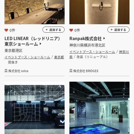
0件
0件
追加する
追加する
LED LINEAR（レッドリニア）
Ranpak株式会社
東京ショールーム
神奈川県横浜市港北区
東京都港区
イベントブース・ショールーム
神奈川
県
改装（リニューアル）
イベントブース・ショールーム
東京都
居抜き
株式会社 solva
株式会社 BRIDGE8