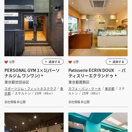
坪 ～
坪
フリーワード
検索する
0件
0件
追加する
追加する
PERSONAL GYM 1×1(パーソ
Patisserie ECRIN DOUX – パ
ナルジム ワンワン)
ティスリーエクランドゥ
東京都世田谷区
東京都葛飾区
スポーツジム・フィットネスクラブ
東
カフェ・パン・ケーキ
東京都
スケ
京都
スケルトン
15坪（49㎡）
ルトン
15坪（49㎡）
会社情報 非公開
会社情報 非公開