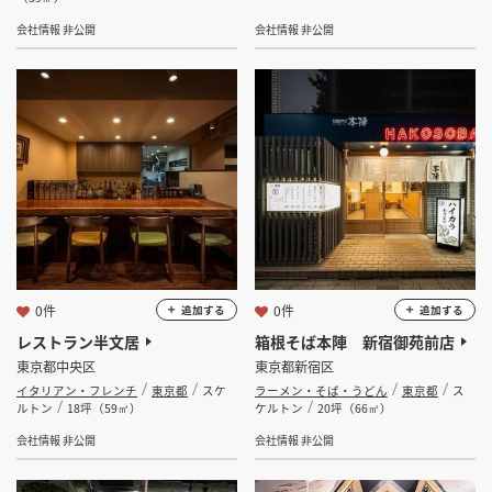
会社情報 非公開
会社情報 非公開
0件
0件
追加する
追加する
レストラン半文居
箱根そば本陣 新宿御苑前店
東京都中央区
東京都新宿区
イタリアン・フレンチ
東京都
スケ
ラーメン・そば・うどん
東京都
ス
ルトン
18坪（59㎡）
ケルトン
20坪（66㎡）
会社情報 非公開
会社情報 非公開