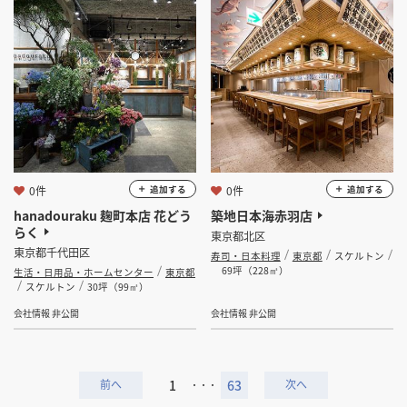
0件
0件
追加する
追加する
hanadouraku 麹町本店 花どう
築地日本海赤羽店
らく
東京都北区
東京都千代田区
寿司・日本料理
東京都
スケルトン
69坪（228㎡）
生活・日用品・ホームセンター
東京都
スケルトン
30坪（99㎡）
会社情報 非公開
会社情報 非公開
1
63
・・・