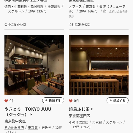
焼肉・中華料理・韓国料理
神奈川県
オフィス
東京都
改装（リニューア
スケルトン
10坪（33㎡）
ル）
20坪（66㎡）
金額は会員のみ
表示
会社情報 非公開
会社情報 非公開
0件
0件
追加する
追加する
やきとり TOKYO JUJU
焼鳥ふじ田
（ジュジュ）
東京都墨田区
東京都中央区
その他飲食店
東京都
スケルトン
12坪（39㎡）
その他飲食店
東京都
居抜き
12坪
（39㎡）