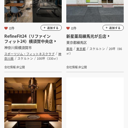
0件
0件
追加する
追加する
RefineFit24（リファイン
新星薬局練馬光が丘店
フィット24）横須賀中央店
東京都練馬区
神奈川県横須賀市
薬局
東京都
スケルトン
20坪（66
㎡）
スポーツジム・フィットネスクラブ
神
奈川県
スケルトン
100坪（330㎡）
会社情報 非公開
会社情報 非公開