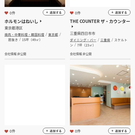
0件
0件
追加する
追加する
ホルモンはねいし
THE COUNTER ザ・カウンター
東京都港区
三重県四日市市
焼肉・中華料理・韓国料理
東京都
居抜き
15坪（49㎡）
ダイニング・バー
三重県
スケルト
ン
7坪（23㎡）
会社情報 非公開
会社情報 非公開
0件
0件
追加する
追加する