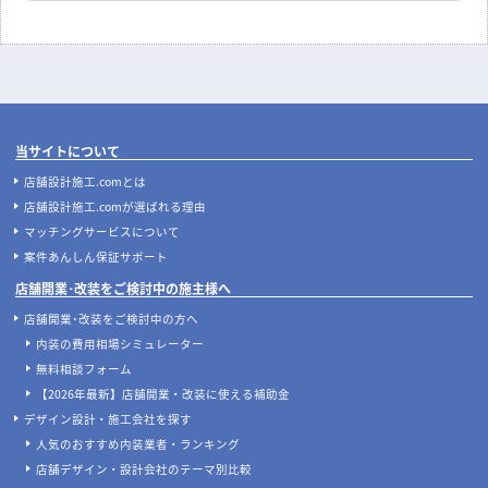
飲食店開業の要！業務用厨房機器の
地下店舗の内装を成功させるには？
選び方完全ガイド｜業種別の必須リ
照明・換気・ファサード設計がカギ
ストと失敗しない配置のコツ
店舗開発・施設管理に役立つコラムを見る
当サイトについて
店舗設計施工.comとは
店舗設計施工.comが選ばれる理由
マッチングサービスについて
案件あんしん保証サポート
店舗開業･改装をご検討中の施主様へ