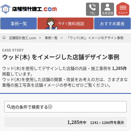
TEL
会員登録
メニュー
事例一覧
無料相談
おすすめ業者
今すぐ
無料相談
ログイン／会員登録
店舗設計施工.com
事例一覧
「ウッド(木)」イメージのデザイン事例
CASE STUDY
デザイン設計・施工
業者を探す
ウッド(木) をイメージした店舗デザイン事例
ウッド(木)を使用してデザインした店舗の内装・施工事例を
1,285件
店舗・商業施設の
施工事例を探す
掲載しています。
ウッド(木)を使用した店舗の開業・改装をお考えの方は、さまざまな
業種の施工写真を店舗イメージの参考にぜひご覧ください。
マッチング案件一覧
店舗設計施工.comとは
他の条件で検索する
内装の費用相場
シミュレーター
1,285
検索条件をクリア
件中
1241～1260
件を表示