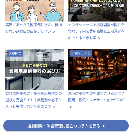
【どっちが正解？】居抜き物件とス
飲食店の内装工事期間はどのくら
ケルトン物件の違いを徹底比較！費
い？居抜き・スケルトンの目安と工
用・メリット・選び方
期を縮めるコツ
店舗デザイン
知識
実際にあった失敗事例に学ぶ、後悔
ナフサショックで店舗開業が間に合
しない飲食店の店舗デザイン
わない？内装費用高騰と工期遅延へ
の今とるべき対策
店舗開業
店舗デザイン