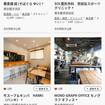
蕎麦蔵 結 (そばぐら ゆい)
SOL整形外科 世田谷スポーツ
クリニック
東京都文京区
東京都世田谷区
居酒屋・バル
東京都
スケルトン
31.6坪（104㎡）
医院・病院・クリニック
東京都
ス
ケルトン
70坪（231㎡）
会社情報 非公開
会社情報 非公開
0件
0件
追加する
追加する
牛スープ＆キンパ HANKI
MONO-GRAPH OFFICE モノグ
（ハンキ）
ラフ オフィス
神奈川県横浜市保土ケ谷区
東京都世田谷区