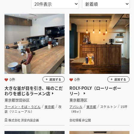
掲載希望のデザイン
設計・施工会社様へ
選択する
地域
選択する
業種
店舗開業・改装を
ご検討中の方へ
選択する
設計・施工範囲
選択する
設計施工会社
0件
0件
追加する
追加する
大きな釜が目を引き、味のこだ
ROLY-POLY（ローリーポー
金額
わりを感じるラーメン店
リー）
東京都世田谷区
東京都港区
会員ログインすると検索できます。
ラーメン・そば・うどん
東京都
改
アパレル
東京都
スケルトン
15坪
装（リニューアル）
（49㎡）
坪数
株式会社 洪安内装企画
会社情報 非公開