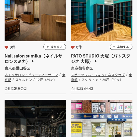
0件
0件
追加する
追加する
Nail salon sumika（ネイルサ
PATO STUDIO 大塚（パトスタ
ロンスミカ）
ジオ 大塚）
東京都世田谷区
東京都豊島区
ネイルサロン・ビューティーサロン
東
スポーツジム・フィットネスクラブ
東
京都
スケルトン
12坪（39㎡）
京都
スケルトン
30坪（99㎡）
会社情報 非公開
会社情報 非公開