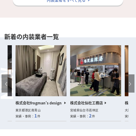
新着の内装業者一覧
室
株式会社frogman’s design
株式会社仙杜工務店
株式会社
東京都港区南青山
宮城県仙台市若林区
大阪府
1
2
実績・事例：
件
実績・事例：
件
実績・