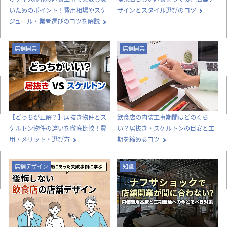
いためのポイント！費用相場やスケ
ザインとスタイル選びのコツ
ジュール・業者選びのコツを解説
店舗開業
店舗開業
【どっちが正解？】居抜き物件とス
飲食店の内装工事期間はどのくら
ケルトン物件の違いを徹底比較！費
い？居抜き・スケルトンの目安と工
用・メリット・選び方
期を縮めるコツ
店舗デザイン
知識