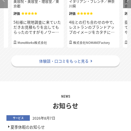
府
美容院・美容室・理容室
／
東
イタリアン・フレンチ
／
神奈
美
京都
川県
京
評価
評価
評
決
5社様に現地調査に来ていた
4社との打ち合わせの中で、
提
連
だきお見積もりを出しても
レストランのブランドアッ
で
質
らったのですがモノワーク
プのイメージをカタチにし
や
応
スさんが一番最後の下見に
てくれて、店内を一部改装
め
り
も関わらず、どこの業者様
した際に別の場所が気に
の
、
MonoWorks株式会社
株式会社NOMANEFactory
よりも一番早く細かくお見
なってくる箇所もアドバイ
く
積もりを出して頂き、連絡
スを頂きました。 例えば既
「
る
のレスポンスも早く、分か
存のトイレのドアが小さい
社
体験談・口コミをもっと見る
らないことも丁寧に教えて
ので大きくする工事もお願
お
いただき担当の方の人柄の
いをしたらトイレの内装リ
た
良さも決め手となりまし
ニューアルも予算内で提案
た！
してくれました。換気、吸
気などの設備の相談や照明
計画についても相談にのっ
てもらえたところが安心感
に繋がりました。
NEWS
お知らせ
2026年8月7日
サービス
夏季休暇のお知らせ