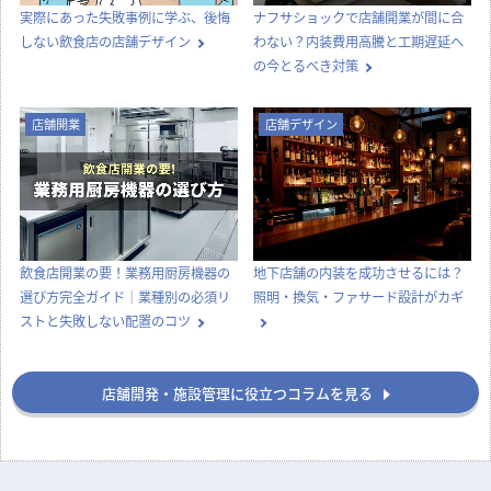
実際にあった失敗事例に学ぶ、後悔
ナフサショックで店舗開業が間に合
しない飲食店の店舗デザイン
わない？内装費用高騰と工期遅延へ
の今とるべき対策
店舗開業
店舗デザイン
飲食店開業の要！業務用厨房機器の
地下店舗の内装を成功させるには？
選び方完全ガイド｜業種別の必須リ
照明・換気・ファサード設計がカギ
ストと失敗しない配置のコツ
店舗開発・施設管理に役立つコラムを見る