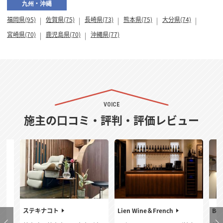
九州・沖縄
福岡県(95)
佐賀県(75)
長崎県(73)
熊本県(75)
大分県(74)
宮崎県(70)
鹿児島県(70)
沖縄県(77)
VOICE
施主の口コミ・評判・評価レビュー
ステキナコト
Lien Wine＆French
Bel