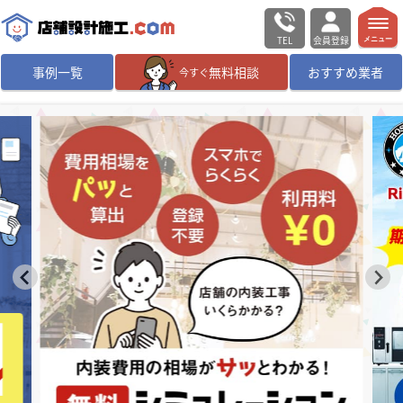
TEL
会員登録
メニュー
事例一覧
無料相談
おすすめ業者
今すぐ
無料相談
ログイン／会員登録
デザイン設計・施工
業者を探す
店舗・商業施設の
施工事例を探す
マッチング案件一覧
店舗設計施工.comとは
内装の費用相場
シミュレーター