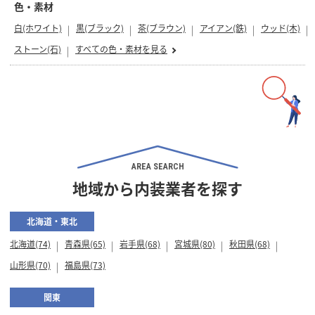
色・素材
白(ホワイト)
黒(ブラック)
茶(ブラウン)
アイアン(鉄)
ウッド(木)
ストーン(石)
すべての色・素材を見る
AREA SEARCH
地域から内装業者を探す
北海道・東北
北海道(74)
青森県(65)
岩手県(68)
宮城県(80)
秋田県(68)
山形県(70)
福島県(73)
関東