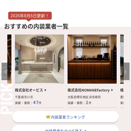
2026年8月6日更新！
おすすめの内装業者一覧
株式会社オービス
株式会社NOMANEFactory
株式会
千葉県市川市
大阪府堺市西区浜寺南町
愛知県
47
2
実績・事例：
件
実績・事例：
件
実績・
内装業者ランキング
内装業者をすべて見る