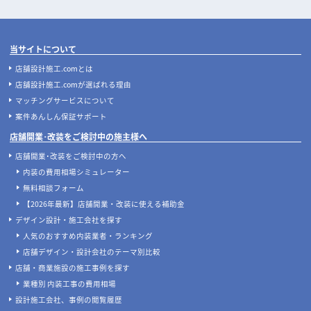
当サイトについて
店舗設計施工.comとは
店舗設計施工.comが選ばれる理由
マッチングサービスについて
案件あんしん保証サポート
店舗開業･改装をご検討中の施主様へ
店舗開業･改装をご検討中の方へ
内装の費用相場シミュレーター
無料相談フォーム
【2026年最新】店舗開業・改装に使える補助金
デザイン設計・施工会社を探す
人気のおすすめ内装業者・ランキング
店舗デザイン・設計会社のテーマ別比較
店舗・商業施設の施工事例を探す
業種別 内装工事の費用相場
設計施工会社、事例の閲覧履歴