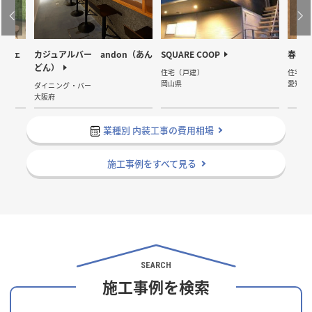
カフェ
カジュアルバー andon（あん
SQUARE COOP
春日井
どん）
住宅（戸建）
住宅（
岡山県
愛知県
ダイニング・バー
大阪府
業種別 内装工事の費用相場
施工事例をすべて見る
SEARCH
施工事例を検索