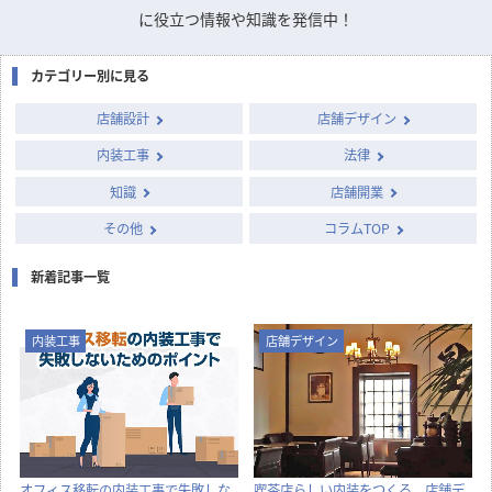
に役立つ情報や知識を発信中！
カテゴリー別に見る
店舗設計
店舗デザイン
内装工事
法律
知識
店舗開業
その他
コラムTOP
新着記事一覧
内装工事
店舗デザイン
オフィス移転の内装工事で失敗しな
喫茶店らしい内装をつくる、店舗デ