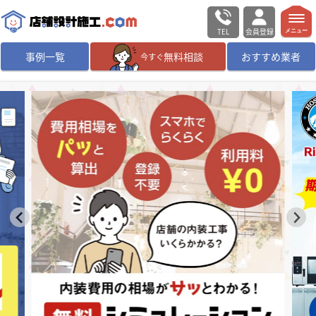
TEL
会員登録
メニュー
事例一覧
無料相談
おすすめ業者
今すぐ
無料相談
ログイン／会員登録
デザイン設計・施工
業者を探す
店舗・商業施設の
施工事例を探す
マッチング案件一覧
店舗設計施工.comとは
内装の費用相場
シミュレーター