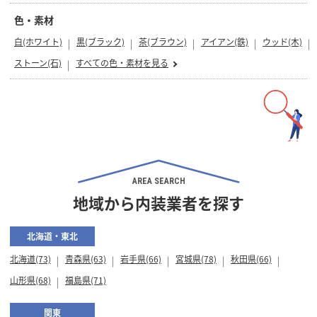
色・素材
白(ホワイト)
黒(ブラック)
茶(ブラウン)
アイアン(鉄)
ウッド(木)
ストーン(石)
すべての色・素材を見る
AREA SEARCH
地域から内装業者を探す
北海道・東北
北海道(73)
青森県(63)
岩手県(66)
宮城県(78)
秋田県(66)
山形県(68)
福島県(71)
関東