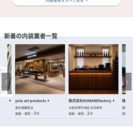
新着の内装業者一覧
sign
yolo art products
株式会社NOMANEFactory
株式会
東京都練馬区
大阪府堺市西区浜寺南町
愛知県
3
2
実績・事例：
件
実績・事例：
件
実績・