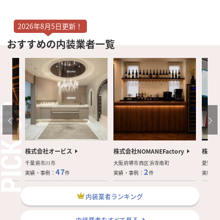
2026年8月5日更新！
おすすめの内装業者一覧
株式会社オービス
株式会社NOMANEFactory
株式会
千葉県市川市
大阪府堺市西区浜寺南町
愛知県
47
2
実績・事例：
件
実績・事例：
件
実績・
内装業者ランキング
内装業者をすべて見る