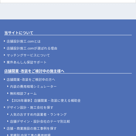
当サイトについて
店舗設計施工.comとは
店舗設計施工.comが選ばれる理由
マッチングサービスについて
案件あんしん保証サポート
店舗開業･改装をご検討中の施主様へ
店舗開業･改装をご検討中の方へ
内装の費用相場シミュレーター
無料相談フォーム
【2026年最新】店舗開業・改装に使える補助金
デザイン設計・施工会社を探す
人気のおすすめ内装業者・ランキング
店舗デザイン・設計会社のテーマ別比較
店舗・商業施設の施工事例を探す
業種別 内装工事の費用相場