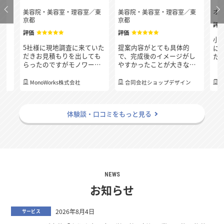
府
美容院・美容室・理容室
／
東
美容院・美容室・理容室
／
東
オ
京都
京都
評
評価
評価
決
小
5社様に現地調査に来ていた
提案内容がとても具体的
連
に
だきお見積もりを出しても
で、完成後のイメージがし
質
た
らったのですがモノワーク
やすかったことが大きな決
応
れ
スさんが一番最後の下見に
め手となりました。こちら
り
の
も関わらず、どこの業者様
の要望にも柔軟に対応して
、
て
MonoWorks株式会社
合同会社ショップデザイン
よりも一番早く細かくお見
くださる姿勢が感じられ、
す
積もりを出して頂き、連絡
「安心してお任せできる会
る
のレスポンスも早く、分か
社だ」と思えたため、今回
体験談・口コミをもっと見る
らないことも丁寧に教えて
お願いすることにしまし
いただき担当の方の人柄の
た。
良さも決め手となりまし
た！
NEWS
お知らせ
2026年8月4日
サービス