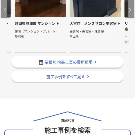
マリー
静岡県熱海市 マンション
大宮店 メンズサロン美容室
リラ
事
住宅（マンション・アパート）
美容院・美容室・理容室
静岡県
埼玉県
エステ
滋賀県
業種別 内装工事の費用相場
施工事例をすべて見る
SEARCH
施工事例を検索