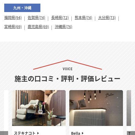
九州・沖縄
福岡県(94)
佐賀県(74)
長崎県(72)
熊本県(74)
大分県(73)
宮崎県(69)
鹿児島県(69)
沖縄県(76)
VOICE
施主の口コミ・評判・評価レビュー
ステキナコト
Bella
TO