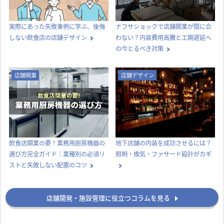
実際にあった失敗事例に学ぶ、後悔
ナフサショックで店舗開業が間に合
しない飲食店の店舗デザイン
わない？内装費用高騰と工期遅延へ
の今とるべき対策
店舗開業
店舗デザイン
飲食店開業の要！業務用厨房機器の
地下店舗の内装を成功させるには？
選び方完全ガイド｜業種別の必須リ
照明・換気・ファサード設計がカギ
ストと失敗しない配置のコツ
店舗開発・施設管理に役立つコラムを見る