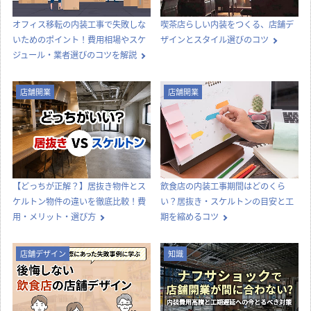
オフィス移転の内装工事で失敗しな
喫茶店らしい内装をつくる、店舗デ
いためのポイント！費用相場やスケ
ザインとスタイル選びのコツ
ジュール・業者選びのコツを解説
店舗開業
店舗開業
【どっちが正解？】居抜き物件とス
飲食店の内装工事期間はどのくら
ケルトン物件の違いを徹底比較！費
い？居抜き・スケルトンの目安と工
用・メリット・選び方
期を縮めるコツ
店舗デザイン
知識